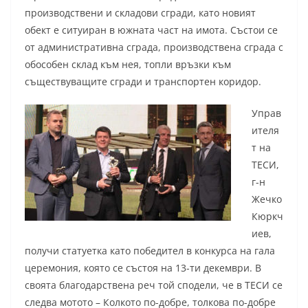
производствени и складови сгради, като новият
обект е ситуиран в южната част на имота. Състои се
от административна сграда, производствена сграда с
обособен склад към нея, топли връзки към
съществуващите сгради и транспортен коридор.
Управ
ителя
т на
ТЕСИ,
г-н
Жечко
Кюркч
иев,
получи статуетка като победител в конкурса на гала
церемония, която се състоя на 13-ти декември. В
своята благодарствена реч той сподели, че в ТЕСИ се
следва мотото – Колкото по-добре, толкова по-добре