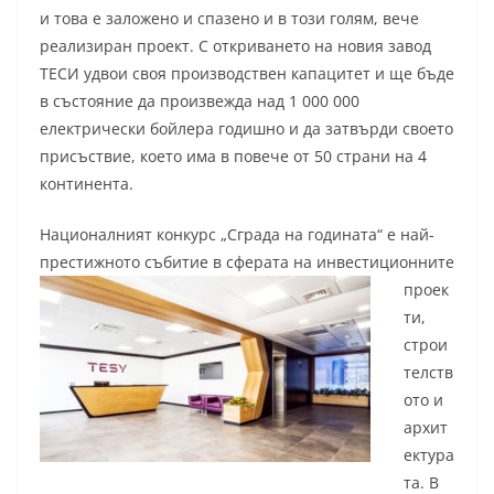
и това е заложено и спазено и в този голям, вече
реализиран проект. С откриването на новия завод
ТЕСИ удвои своя производствен капацитет и ще бъде
в състояние да произвежда над 1 000 000
електрически бойлера годишно и да затвърди своето
присъствие, което има в повече от 50 страни на 4
континента.
Националният конкурс „Сграда на годината“ е най-
престижното събитиe в сферата на
инвестиционните
проек
ти,
строи
телств
ото и
архит
ектура
та. В