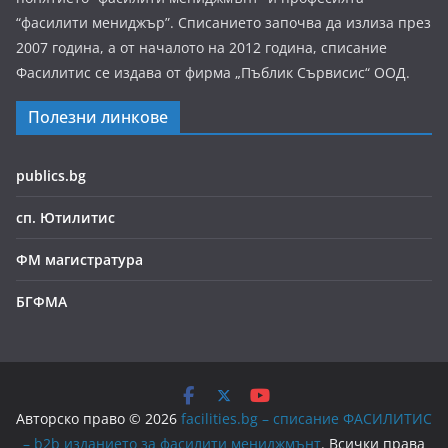
“фасилити мениджър”. Списанието започва да излиза през
2007 година, а от началото на 2012 година, списание
Фасилитис се издава от фирма „Пъблик Сървисис“ ООД.
Полезни линкове
publics.bg
сп. Ютилитис
ФМ магистратура
БГФМА
Авторско право © 2026
facilities.bg – списание ФАСИЛИТИС
– b2b изданието за фасилити мениджмънт
. Всички права