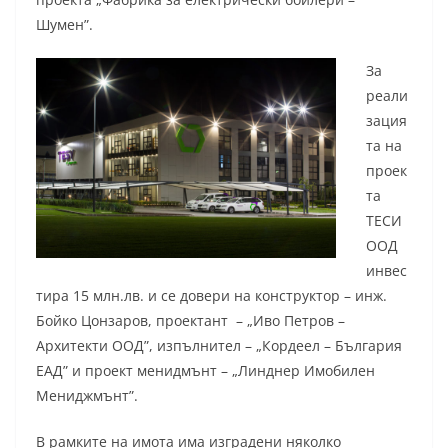
Шумен”.
За
реали
зация
та на
проек
та
ТЕСИ
ООД
инвес
тира 15 млн.лв. и се довери на конструктор – инж.
Бойко Цонзаров, проектант – „Иво Петров –
Архитекти ООД”, изпълнител – „Кордеел – България
ЕАД” и проект менидмънт – „Линднер Имобилен
Мениджмънт”.
В рамките на имота има изградени няколко