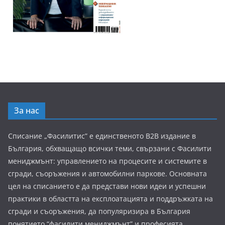
За нас
Списание „Фасилитис” е единственото B2B издание в
България, обхващащо всички теми, свързани с Фасилити
мениджмънт: управлението на процесите и системите в
сгради, съоръжения и автомобилни паркове. Основната
цел на списанието е да представи нови идеи и успешни
практики в областта на експлоатацията и поддръжката на
сгради и съоръжения, да популяризира в България
понятието “фасилити мениджмънт” и професията