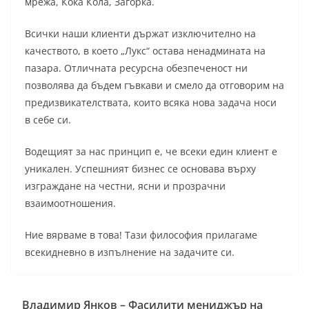
мрежа, Кока Кола, Загорка.
Всички наши клиенти държат изключително на
качеството, в което „Лукс“ остава ненадмината на
пазара. Отличната ресурсна обезпеченост ни
позволява да бъдем гъвкави и смело да отговорим на
предизвикателствата, които всяка нова задача носи
в себе си.
Водещият за нас принцип е, че всеки един клиент е
уникален. Успешният бизнес се основава върху
изграждане на честни, ясни и прозрачни
взаимоотношения.
Ние вярваме в това! Тази философия прилагаме
всекидневно в изпълнение на задачите си.
Владимир Янков – Фасилити мениджър на