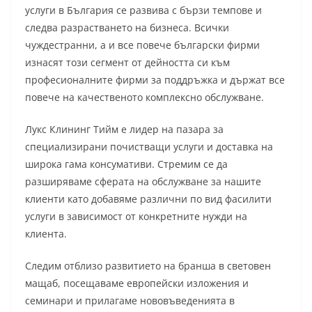
услуги в България се развива с бързи темпове и
следва разрастването на бизнеса. Всички
чуждестранни, а и все повече български фирми
изнасят този сегмент от дейността си към
професионалните фирми за поддръжка и държат все
повече на качественото комплексно обслужване.
Лукс Клининг Тийм е лидер на пазара за
специализирани почистващи услуги и доставка на
широка гама консумативи. Стремим се да
разширяваме сферата на обслужване за нашите
клиенти като добавяме различни по вид фасилити
услуги в зависимост от конкретните нужди на
клиента.
Следим отблизо развитието на бранша в световен
мащаб, посещаваме европейски изложения и
семинари и прилагаме нововъведенията в