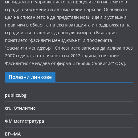
мениджмънт: управлението на процесите и системите в
сгради, съоръжения и автомобилни паркове. Основната
цел на списанието е да представи нови идеи и успешни
практики в областта на експлоатацията и поддръжката на
сгради и съоръжения, да популяризира в България
понятието “фасилити мениджмънт” и професията
“фасилити мениджър”. Списанието започва да излиза през
2007 година, а от началото на 2012 година, списание
Фасилитис се издава от фирма „Пъблик Сървисис“ ООД.
Полезни линкове
publics.bg
сп. Ютилитис
ФМ магистратура
БГФМА