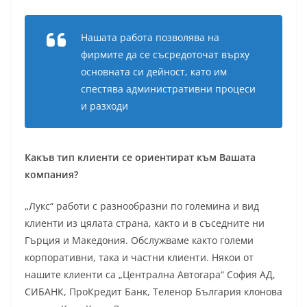
Нашата работа позволява на
фирмите да се съсредоточат върху
основната си дейност, като им
спестява административни процеси
и разходи
Какъв тип клиенти се ориентират към Вашата
компания?
„Лукс“ работи с разнообразни по големина и вид
клиенти из цялата страна, както и в съседните ни
Гърция и Македония. Обслужваме както големи
корпоративни, така и частни клиенти. Някои от
нашите клиенти са „Централна Автогара“ София АД,
СИБАНК, ПроКредит Банк, Теленор България клонова