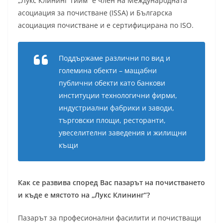
„Лукс Клининг Тийм“ е член на Международната
асоциация за почистване (ISSA) и Българска
асоциация почистване и е сертифицирана по ISO.
Поддържаме различни по вид и
големина обекти – мащабни
публични обекти като банкови
институции технологични фирми,
индустриални фабрики и заводи,
търговски площи, ресторанти,
увеселителни заведения и жилищни
къщи
Как се развива според Вас пазарът на почистването
и къде е мястото на „Лукс Клининг“?
Пазарът за професионални фасилити и почистващи