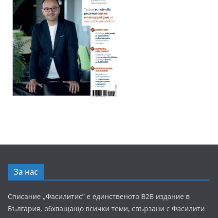
За нас
Списание „Фасилитис” е единственото B2B издание в
България, обхващащо всички теми, свързани с Фасилити