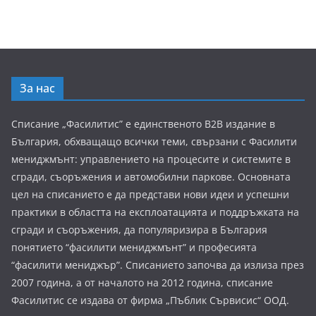
За нас
Списание „Фасилитис” е единственото B2B издание в
България, обхващащо всички теми, свързани с Фасилити
мениджмънт: управлението на процесите и системите в
сгради, съоръжения и автомобилни паркове. Основната
цел на списанието е да представи нови идеи и успешни
практики в областта на експлоатацията и поддръжката на
сгради и съоръжения, да популяризира в България
понятието “фасилити мениджмънт” и професията
“фасилити мениджър”. Списанието започва да излиза през
2007 година, а от началото на 2012 година, списание
Фасилитис се издава от фирма „Пъблик Сървисис“ ООД.