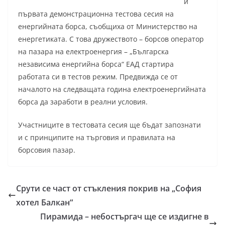
и
първата демонстрационна тестова сесия на
енергийната борса, съобщиха от Министерство на
енергетиката. С това дружеството – борсов оператор
на пазара на електроенергия – „Българска
независима енергийна борса“ ЕАД стартира
работата си в тестов режим. Предвижда се от
началото на следващата година електроенергийната
борса да заработи в реални условия.
Участниците в тестовата сесия ще бъдат запознати
и с принципите на търговия и правилата на
борсовия пазар.
Срути се част от стъкления покрив на „София
хотел Балкан“
Пирамида – небостъргач ще се издигне в