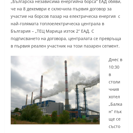
„Българска независима енергийна борса“ ЕАД обяви,
че на 8 декември е сключила първия договор за
участие на борсов пазар на електрическа енергия с
най-голямата топлоелектрическа централа в
България – „ТЕЦ Марица изток 2“ ЕАД. С
подписването на договора, централата се превръща
в първия реален участник на този пазарен сегмент.
Днес в
10:30
в
столи
чния
хотел
„Балка
н“ пък
ще се
състо