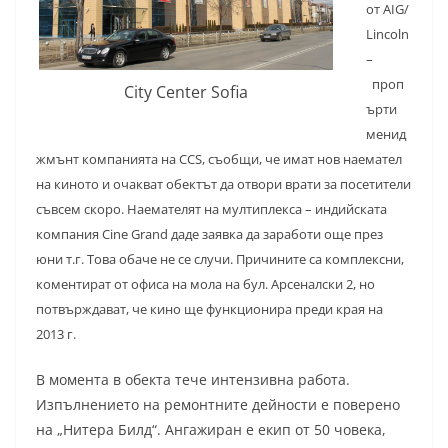
от AIG/
Lincoln
–
проп
City Center Sofia
ърти
менид
жмънт компанията на CCS, съобщи, че имат нов наемател
на киното и очакват обектът да отвори врати за посетители
съвсем скоро. Наемателят на мултиплекса – индийската
компания Cine Grand даде заявка да заработи още през
юни т.г. Това обаче не се случи. Причините са комплексни,
коментират от офиса на мола на бул. Арсеналски 2, но
потвърждават, че кино ще функционира преди края на
2013 г.
В момента в обекта тече интензивна работа.
Изпълнението на ремонтните дейности е поверено
на „Нитера Билд“. Ангажиран е екип от 50 човека,