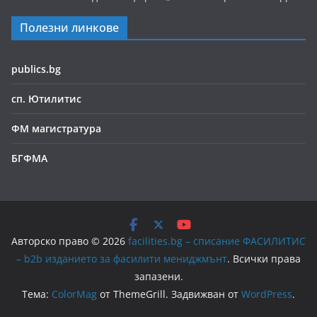
Полезни линкове
publics.bg
сп. Ютилитис
ФМ магистратура
БГФМА
Авторско право © 2026
facilities.bg – списание ФАСИЛИТИС
– b2b изданието за фасилити мениджмънт
. Всички права
запазени.
Тема:
ColorMag
от ThemeGrill. Задвижван от
WordPress
.