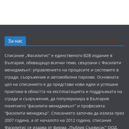
За нас
Списание „Фасилитис” е единственото B2B издание в
България, обхващащо всички теми, свързани с Фасилити
мениджмънт: управлението на процесите и системите в
сгради, съоръжения и автомобилни паркове. Основната
цел на списанието е да представи нови идеи и успешни
практики в областта на експлоатацията и поддръжката на
сгради и съоръжения, да популяризира в България
понятието “фасилити мениджмънт” и професията
“фасилити мениджър”. Списанието започва да излиза през
2007 година, а от началото на 2012 година, списание
Фасилитис се издава от фирма „Пъблик Сървисис“ ООД.