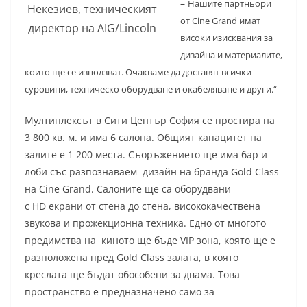
–
Нашите партньори
Некезиев, техническият
от Cine Grand имат
директор на AIG/Lincoln
високи изисквания за
дизайна и материалите,
които ще се използват. Очакваме да доставят всички
суровини, техническо оборудване и окабеляване и други.“
Мултиплексът в Сити Център София се простира на
3 800 кв. м. и има 6 салона. Общият капацитет на
залите е 1 200 места. Съоръжението ще има бар и
лоби със разпознаваем дизайн на бранда Gold Class
на Cine Grand. Салоните ще са оборудвани
с HD екрани от стена до стена, висококачествена
звукова и прожекционна техника. Едно от многото
предимства на киното ще бъде VIP зона, която ще е
разположена пред Gold Class залата, в която
креслата ще бъдат обособени за двама. Това
пространство е предназначено само за