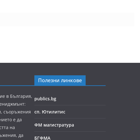
Полезни линкове
ие в България,
publics.bg
мениджмънт:
и, съоръжения
сп. Ютилитис
нието е да
ФМ магистратура
стта на
ъжения, да
БГФМА