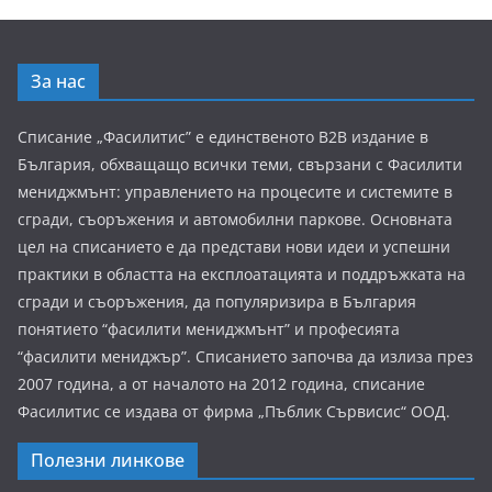
За нас
Списание „Фасилитис” е единственото B2B издание в
България, обхващащо всички теми, свързани с Фасилити
мениджмънт: управлението на процесите и системите в
сгради, съоръжения и автомобилни паркове. Основната
цел на списанието е да представи нови идеи и успешни
практики в областта на експлоатацията и поддръжката на
сгради и съоръжения, да популяризира в България
понятието “фасилити мениджмънт” и професията
“фасилити мениджър”. Списанието започва да излиза през
2007 година, а от началото на 2012 година, списание
Фасилитис се издава от фирма „Пъблик Сървисис“ ООД.
Полезни линкове