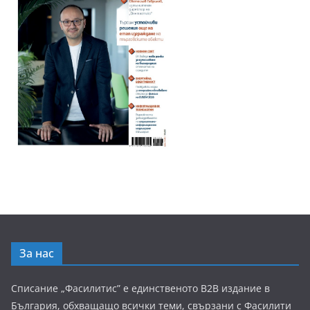
За нас
Списание „Фасилитис” е единственото B2B издание в
България, обхващащо всички теми, свързани с Фасилити