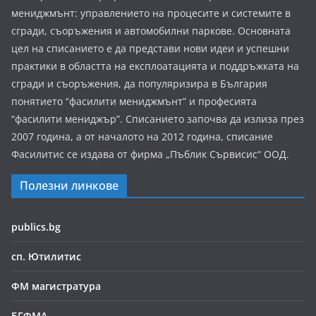
мениджмънт: управлението на процесите и системите в
сгради, съоръжения и автомобилни паркове. Основната
цел на списанието е да представи нови идеи и успешни
практики в областта на експлоатацията и поддръжката на
сгради и съоръжения, да популяризира в България
понятието “фасилити мениджмънт” и професията
“фасилити мениджър”. Списанието започва да излиза през
2007 година, а от началото на 2012 година, списание
Фасилитис се издава от фирма „Пъблик Сървисис“ ООД.
Полезни линкове
publics.bg
сп. Ютилитис
ФМ магистратура
БГФМА