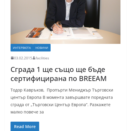
ИНТЕРВЮТА
НОВИНИ
03.02.2015
facilities
Сграда 1 ще също ще бъде
сертифицирана по BREEAM
Тодор Кавръков, Пропърти Мениджър Търговски
център Европа В момента завършвате поредната
сграда от „Търговски Център Европа“. Разкажете
малко повече за
Read More