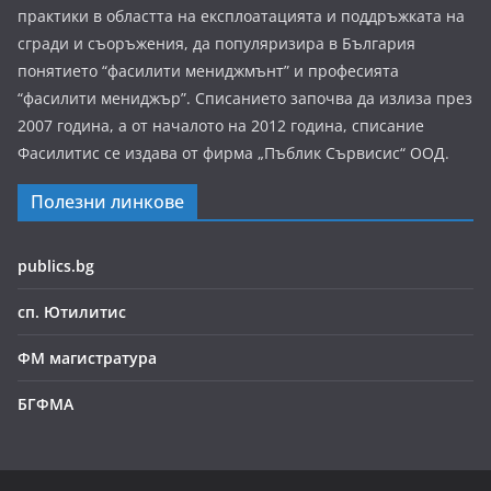
практики в областта на експлоатацията и поддръжката на
сгради и съоръжения, да популяризира в България
понятието “фасилити мениджмънт” и професията
“фасилити мениджър”. Списанието започва да излиза през
2007 година, а от началото на 2012 година, списание
Фасилитис се издава от фирма „Пъблик Сървисис“ ООД.
Полезни линкове
publics.bg
сп. Ютилитис
ФМ магистратура
БГФМА