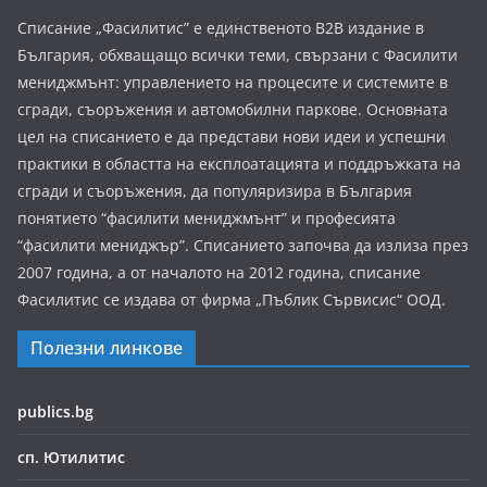
Списание „Фасилитис” е единственото B2B издание в
България, обхващащо всички теми, свързани с Фасилити
мениджмънт: управлението на процесите и системите в
сгради, съоръжения и автомобилни паркове. Основната
цел на списанието е да представи нови идеи и успешни
практики в областта на експлоатацията и поддръжката на
сгради и съоръжения, да популяризира в България
понятието “фасилити мениджмънт” и професията
“фасилити мениджър”. Списанието започва да излиза през
2007 година, а от началото на 2012 година, списание
Фасилитис се издава от фирма „Пъблик Сървисис“ ООД.
Полезни линкове
publics.bg
сп. Ютилитис