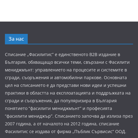
За нас
Списание „Фасилитис” е единственото B2B издание в
България, обхващащо всички теми, свързани с Фасилити
мениджмънт: управлението на процесите и системите в
сгради, съоръжения и автомобилни паркове. Основната
цел на списанието е да представи нови идеи и успешни
практики в областта на експлоатацията и поддръжката на
сгради и съоръжения, да популяризира в България
понятието “фасилити мениджмънт” и професията
“фасилити мениджър”. Списанието започва да излиза през
2007 година, а от началото на 2012 година, списание
Фасилитис се издава от фирма „Пъблик Сървисис“ ООД.