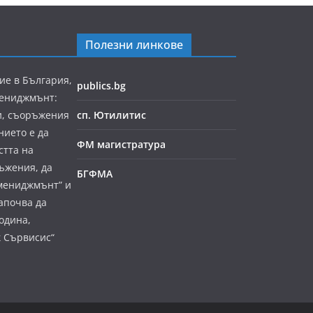
Полезни линкове
ие в България,
publics.bg
мениджмънт:
и, съоръжения
сп. Ютилитис
нието е да
ФМ магистратура
стта на
ъжения, да
БГФМА
мениджмънт” и
апочва да
година,
к Сървисис“