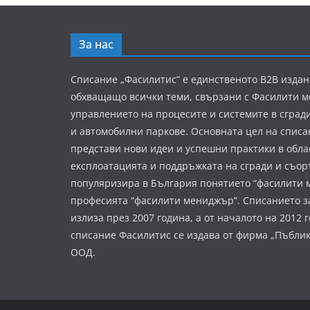
За нас
Списание „Фасилитис” е единственото B2B издан
обхващащо всички теми, свързани с Фасилити 
управлението на процесите и системите в сград
и автомобилни паркове. Основната цел на списа
представи нови идеи и успешни практики в обла
експлоатацията и поддръжката на сгради и съор
популяризира в България понятието “фасилити 
професията “фасилити мениджър”. Списанието з
излиза през 2007 година, а от началото на 2012 
списание Фасилитис се издава от фирма „Пъбли
ООД.