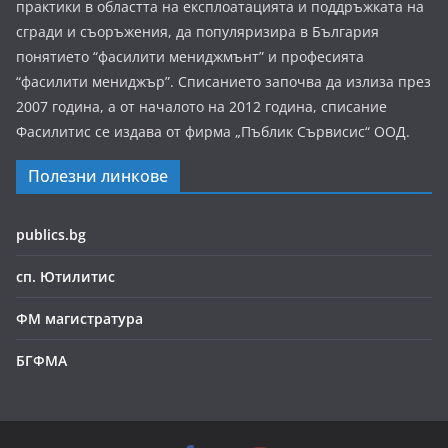
практики в областта на експлоатацията и поддръжката на
сгради и съоръжения, да популяризира в България
понятието “фасилити мениджмънт” и професията
“фасилити мениджър”. Списанието започва да излиза през
2007 година, а от началото на 2012 година, списание
Фасилитис се издава от фирма „Пъблик Сървисис“ ООД.
Полезни линкове
publics.bg
сп. Ютилитис
ФМ магистратура
БГФМА