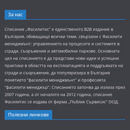
За нас
Списание „Фасилитис” е единственото B2B издание в
България, обхващащо всички теми, свързани с Фасилити
мениджмънт: управлението на процесите и системите в
сгради, съоръжения и автомобилни паркове. Основната
цел на списанието е да представи нови идеи и успешни
практики в областта на експлоатацията и поддръжката на
сгради и съоръжения, да популяризира в България
понятието “фасилити мениджмънт” и професията
“фасилити мениджър”. Списанието започва да излиза през
2007 година, а от началото на 2012 година, списание
Фасилитис се издава от фирма „Пъблик Сървисис“ ООД.
Полезни линкове