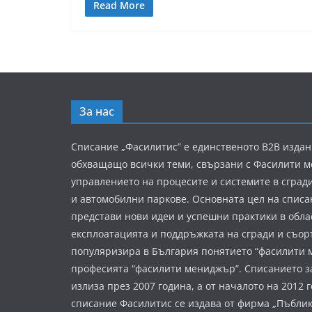
Read More
За нас
Списание „Фасилитис” е единственото B2B издан
обхващащо всички теми, свързани с Фасилити 
управлението на процесите и системите в сград
и автомобилни паркове. Основната цел на списа
представи нови идеи и успешни практики в обла
експлоатацията и поддръжката на сгради и съор
популяризира в България понятието “фасилити 
професията “фасилити мениджър”. Списанието з
излиза през 2007 година, а от началото на 2012 
списание Фасилитис се издава от фирма „Пъбли