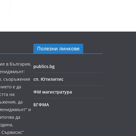
Полезни линкове
ие в България,
publics.bg
мениджмънт:
и, съоръжения
сп. Ютилитис
нието е да
ФМ магистратура
стта на
ъжения, да
БГФМА
мениджмънт” и
апочва да
година,
к Сървисис“