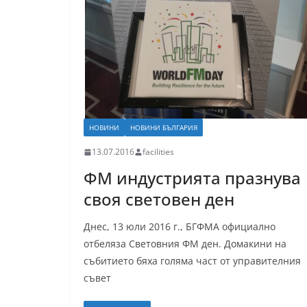
НОВИНИ
НОВИНИ БЪЛГАРИЯ
13.07.2016
facilities
ФМ индустрията празнува
своя световен ден
Днес, 13 юли 2016 г., БГФМА официално
отбеляза Световния ФМ ден. Домакини на
събитието бяха голяма част от управителния
съвет