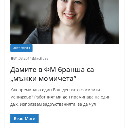
ИНТЕРВЮТА
31.03.2014
facilities
Дамите в ФМ бранша са
„мъжки момичета”
Как преминава един Ваш ден като фасилити
мениджър? Работният ми ден преминава на един
дъх. Използвам задръстванията, за да чуя
Read More