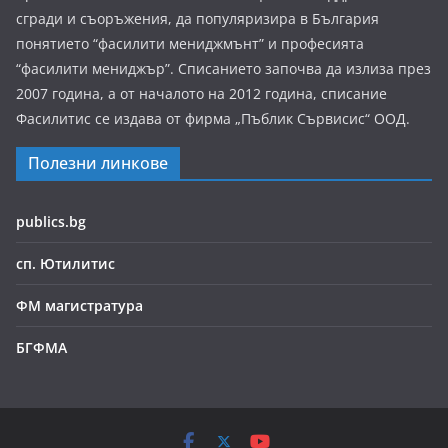
сгради и съоръжения, да популяризира в България
понятието “фасилити мениджмънт” и професията
“фасилити мениджър”. Списанието започва да излиза през
2007 година, а от началото на 2012 година, списание
Фасилитис се издава от фирма „Пъблик Сървисис“ ООД.
Полезни линкове
publics.bg
сп. Ютилитис
ФМ магистратура
БГФМА