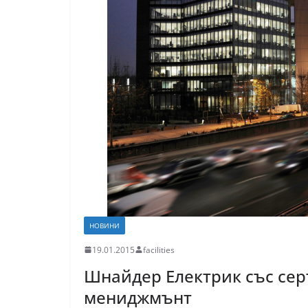
НОВИНИ
19.01.2015
facilities
Шнайдер Електрик със сер
мениджмънт