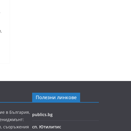
о
,
Полезни линкове
ие в България,
publics.bg
мениджмънт:
и, съоръжения
сп. Ютилитис