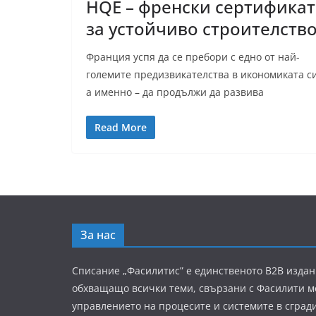
HQE – френски сертификат
за устойчиво строителств
Франция успя да се пребори с едно от най-
големите предизвикателства в икономиката си
а именно – да продължи да развива
Read More
За нас
Списание „Фасилитис” е единственото B2B издан
обхващащо всички теми, свързани с Фасилити 
управлението на процесите и системите в сград