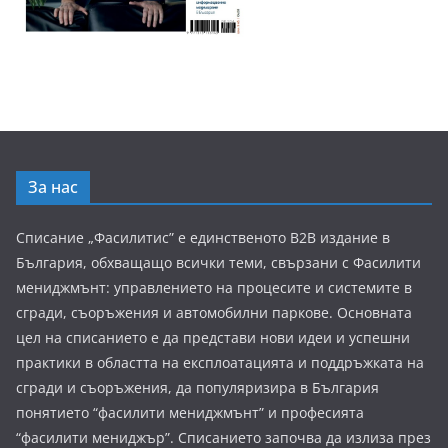
За нас
Списание „Фасилитис” е единственото B2B издание в
България, обхващащо всички теми, свързани с Фасилити
мениджмънт: управлението на процесите и системите в
сгради, съоръжения и автомобилни паркове. Основната
цел на списанието е да представи нови идеи и успешни
практики в областта на експлоатацията и поддръжката на
сгради и съоръжения, да популяризира в България
понятието “фасилити мениджмънт” и професията
“фасилити мениджър”. Списанието започва да излиза през