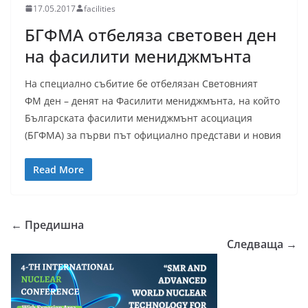
17.05.2017
facilities
БГФМА отбеляза световен ден
на фасилити мениджмънта
На специално събитие бе отбелязан Световният
ФМ ден – денят на Фасилити мениджмънта, на който
Българската фасилити мениджмънт асоциация
(БГФМА) за първи път официално представи и новия
Read More
← Предишна
Следваща →