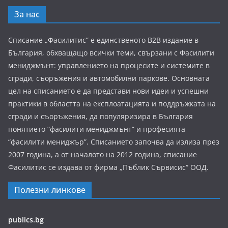
За нас
Списание „Фасилитис” е единственото B2B издание в
България, обхващащо всички теми, свързани с Фасилити
мениджмънт: управлението на процесите и системите в
сгради, съоръжения и автомобилни паркове. Основната
цел на списанието е да представи нови идеи и успешни
практики в областта на експлоатацията и поддръжката на
сгради и съоръжения, да популяризира в България
понятието “фасилити мениджмънт” и професията
“фасилити мениджър”. Списанието започва да излиза през
2007 година, а от началото на 2012 година, списание
Фасилитис се издава от фирма „Пъблик Сървисис“ ООД.
Полезни линкове
publics.bg