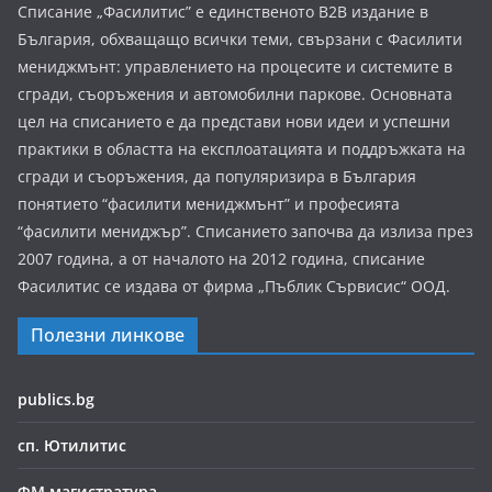
Списание „Фасилитис” е единственото B2B издание в
България, обхващащо всички теми, свързани с Фасилити
мениджмънт: управлението на процесите и системите в
сгради, съоръжения и автомобилни паркове. Основната
цел на списанието е да представи нови идеи и успешни
практики в областта на експлоатацията и поддръжката на
сгради и съоръжения, да популяризира в България
понятието “фасилити мениджмънт” и професията
“фасилити мениджър”. Списанието започва да излиза през
2007 година, а от началото на 2012 година, списание
Фасилитис се издава от фирма „Пъблик Сървисис“ ООД.
Полезни линкове
publics.bg
сп. Ютилитис
ФМ магистратура