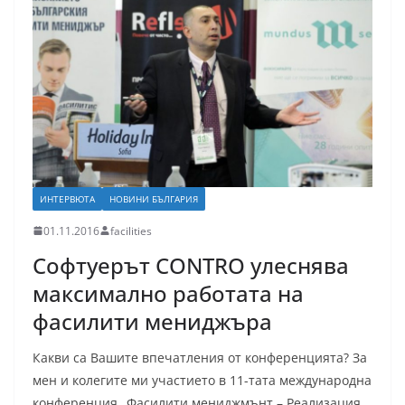
ИНТЕРВЮТА
НОВИНИ БЪЛГАРИЯ
01.11.2016
facilities
Софтуерът CONTRO улеснява
максимално работата на
фасилити мениджъра
Какви са Вашите впечатления от конференцията? За
мен и колегите ми участието в 11-тата международна
конференция „Фасилити мениджмънт – Реализация