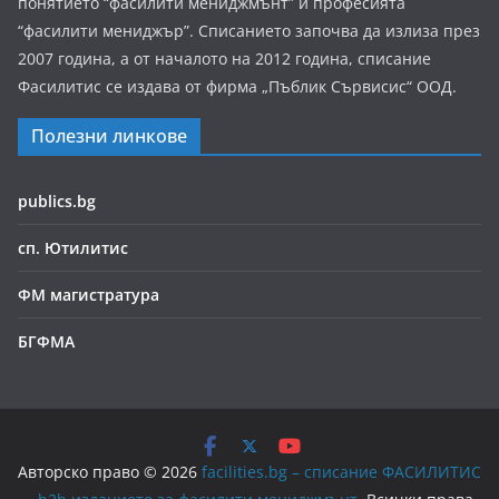
понятието “фасилити мениджмънт” и професията
“фасилити мениджър”. Списанието започва да излиза през
2007 година, а от началото на 2012 година, списание
Фасилитис се издава от фирма „Пъблик Сървисис“ ООД.
Полезни линкове
publics.bg
сп. Ютилитис
ФМ магистратура
БГФМА
Авторско право © 2026
facilities.bg – списание ФАСИЛИТИС