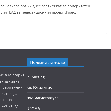
ла Везиева връчи днес сертификат за приоритетен
ария” ЕАД за инвестиционния проект „Гранд
Полезни линкове
ие в България,
publics.bg
мениджмънт:
и, съоръжения
сп. Ютилитис
нието е да
ФМ магистратура
стта на
ъжения, да
БГФМА