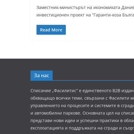
Заместник-министърът на икономиката Дание
инвестиционен проект на “Гаранти-коза Бълг
Read More
За нас
Списание „Фасилитис” е единственото B2B издан
обхващащо всички теми, свързани с Фасилити 
управлението на процесите и системите в сград
и автомобилни паркове. Основната цел на списа
представи нови идеи и успешни практики в обла
експлоатацията и поддръжката на сгради и съор