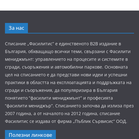
За нас
Списание „Фасилитис” е единственото B2B издание в
България, обхващащо всички теми, свързани с Фасилити
мениджмънт: управлението на процесите и системите в
сгради, съоръжения и автомобилни паркове. Основната
цел на списанието е да представи нови идеи и успешни
практики в областта на експлоатацията и поддръжката на
сгради и съоръжения, да популяризира в България
понятието “фасилити мениджмънт” и професията
“фасилити мениджър”. Списанието започва да излиза през
2007 година, а от началото на 2012 година, списание
Фасилитис се издава от фирма „Пъблик Сървисис“ ООД.
Полезни линкове