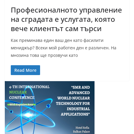
Професионалното управление
на сградата е услугата, която
вече клиентът сам търси
Как преминава един ваш ден като фасилити
мениджър? Всеки мой работен ден е различен. На
мнозина това ще прозвучи като
Read More