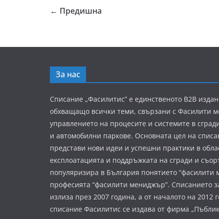
← Предишна
За нас
Списание „Фасилитис” е единственото B2B издан
обхващащо всички теми, свързани с Фасилити 
управлението на процесите и системите в сград
и автомобилни паркове. Основната цел на списа
представи нови идеи и успешни практики в обла
експлоатацията и поддръжката на сгради и съор
популяризира в България понятието “фасилити 
професията “фасилити мениджър”. Списанието з
излиза през 2007 година, а от началото на 2012 
списание Фасилитис се издава от фирма „Пъбли