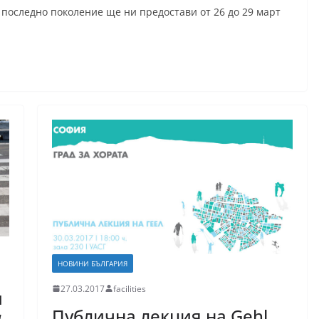
последно поколение ще ни предостави от 26 до 29 март
НОВИНИ БЪЛГАРИЯ
27.03.2017
facilities
и
Публична лекция на Gehl