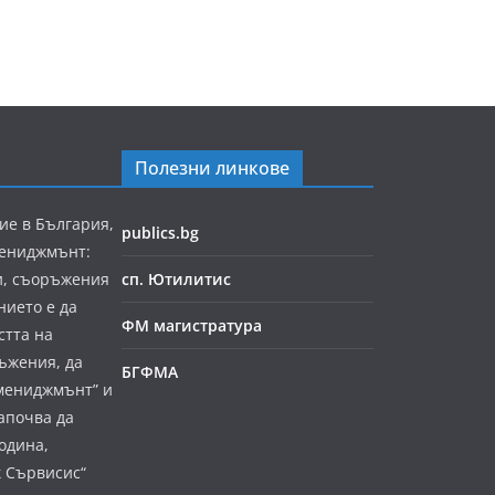
Полезни линкове
ие в България,
publics.bg
мениджмънт:
и, съоръжения
сп. Ютилитис
нието е да
ФМ магистратура
стта на
ъжения, да
БГФМА
мениджмънт” и
апочва да
година,
к Сървисис“