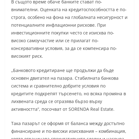
В същото време обаче банките стават по-
внимателни. Оценката на кредитоспособността е по-
строга, особено на фона на глобалната несигурност и
потенциалните инфлационни рискове. При
инвестиционните покупки често се изисква по-
високо самоучастие или се прилагат по-
консервативни условия, за да се компенсира по-
високият риск.
„Банковото кредитиране ще продължи да бъде
основен двигател на пазара. Стабилната банкова
система и сравнително добрите условия по
кредитите подкрепят търсенето, но всяка промяна в
лихвената среда се отразява бързо върху
активността“, посочват от SORENDA Real Estate.
Така пазарът се оформя от баланса между достъпно
финансиране и по-високи изисквания – комбинация,
която ограничава спекулативните сделки и насочва