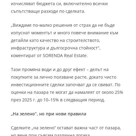
изчисляват бюджета си, включително всички
съпътстващи разходи по сделката.
„Виждаме по-малко решения от страх да не бъде
изпуснат моментът и много повече внимание към
детайли като качество на строителството,
инфраструктура и дългосрочна стойност“,
коментират от SORENDA Real Estate.
Тази промяна води и до друг ефект – делът на
покупките за лично ползване расте, докато чисто
инвестиционните сделки започват да се свиват. По
оценки на пазара те могат да намалеят от около 25%
през 2025 г. до 10–15% в следващия период.
„На зелено“, но при нови правила
Сделките „на зелено“ остават важна част от пазара,
но вече при съвсем различна логика.