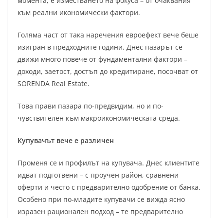
момента, е изместването на фокуса – от очаквания
към реални икономически фактори.
Голяма част от така наречения евроефект вече беше
изигран в предходните години. Днес пазарът се
движи много повече от фундаментални фактори –
доходи, заетост, достъп до кредитиране, посочват от
SORENDA Real Estate.
Това прави пазара по-предвидим, но и по-
чувствителен към макроикономическата среда.
Купувачът вече е различен
Променя се и профилът на купувача. Днес клиентите
идват подготвени – с проучен район, сравнени
оферти и често с предварително одобрение от банка.
Особено при по-младите купувачи се вижда ясно
изразен рационален подход – те предварително