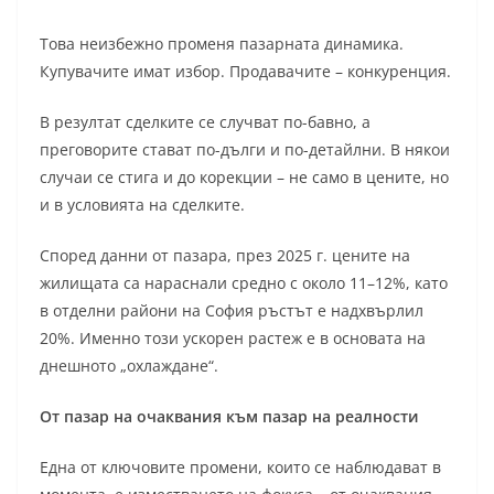
Това неизбежно променя пазарната динамика.
Купувачите имат избор. Продавачите – конкуренция.
В резултат сделките се случват по-бавно, а
преговорите стават по-дълги и по-детайлни. В някои
случаи се стига и до корекции – не само в цените, но
и в условията на сделките.
Според данни от пазара, през 2025 г. цените на
жилищата са нараснали средно с около 11–12%, като
в отделни райони на София ръстът е надхвърлил
20%. Именно този ускорен растеж е в основата на
днешното „охлаждане“.
От пазар на очаквания към пазар на реалности
Една от ключовите промени, които се наблюдават в