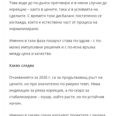
Това води до по-дълги преговори и в някои случаи до
корекции – както в цените, така и в условията на
сделките. С времето този дисбаланс постепенно се
изглажда, което е естествена част от процеса на
нормализиране.
Именно в тази фаза пазарът става по-здрав – с по-
малко импулсивни решения и с по-ясна връзка
между цена и качество.
Какво следва
Очакванията за 2026 г. са за продължаващ ръст на
цените, но при значително по-умерен темп. Няма
индикации за рязка корекция, а по-скоро за
стабилизиране – пазар, който расте, но по устойчив
начин.
Именно в такава среда изпъкват проектите с реална