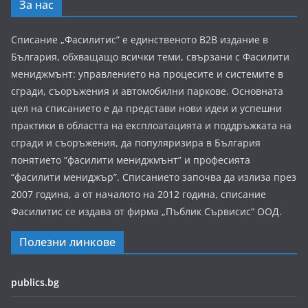
За нас
Списание „Фасилитис” е единственото B2B издание в
България, обхващащо всички теми, свързани с Фасилити
мениджмънт: управлението на процесите и системите в
сгради, съоръжения и автомобилни паркове. Основната
цел на списанието е да представи нови идеи и успешни
практики в областта на експлоатацията и поддръжката на
сгради и съоръжения, да популяризира в България
понятието “фасилити мениджмънт” и професията
“фасилити мениджър”. Списанието започва да излиза през
2007 година, а от началото на 2012 година, списание
Фасилитис се издава от фирма „Пъблик Сървисис“ ООД.
Полезни линкове
publics.bg