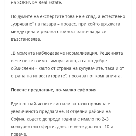
на SORENDA Real Estate.
По думите на експертите това не е спад, а естествено
„узряване“ на пазара – процес, при който връзката
между цена и реална стойност започва да се
възстановява.
„В момента наблюдаваме нормализация. Решенията
вече не се взимат импулсивно, а са по-добре
обмислени – както от страна на купувачите, така и от
страна на инвеститорите“, посочват от компанията.
Повече предлагане, по-малко еуфория
Един от най-ясните сигнали за тази промяна е
увеличеното предлагане. В отделни райони на
София, където допреди година е имало по 2–3
конкурентни оферти, днес те вече достигат 10 и
повече.