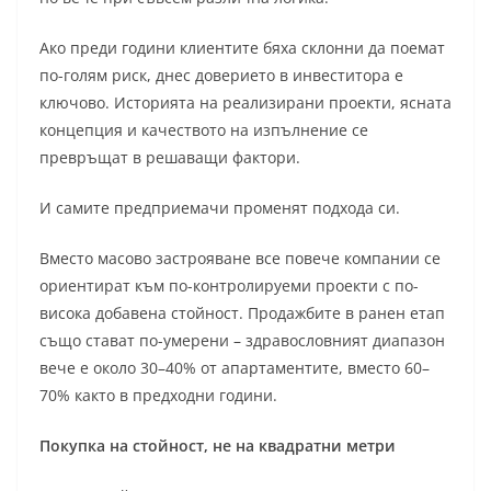
Ако преди години клиентите бяха склонни да поемат
по-голям риск, днес доверието в инвеститора е
ключово. Историята на реализирани проекти, ясната
концепция и качеството на изпълнение се
превръщат в решаващи фактори.
И самите предприемачи променят подхода си.
Вместо масово застрояване все повече компании се
ориентират към по-контролируеми проекти с по-
висока добавена стойност. Продажбите в ранен етап
също стават по-умерени – здравословният диапазон
вече е около 30–40% от апартаментите, вместо 60–
70% както в предходни години.
Покупка на стойност, не на квадратни метри