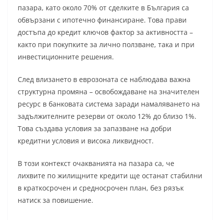
пазара, като около 70% от сделките в България са
обвързани с ипотечно финансиране. Това прави
достъпа до кредит ключов фактор за активността –
както при покупките за лично ползване, така и при
инвестиционните решения.
След влизането в еврозоната се наблюдава важна
структурна промяна – освобождаване на значителен
ресурс в банковата система заради намаляването на
задължителните резерви от около 12% до близо 1%.
Това създава условия за запазване на добри
кредитни условия и висока ликвидност.
В този контекст очакванията на пазара са, че
лихвите по жилищните кредити ще останат стабилни
в краткосрочен и средносрочен план, без рязък
натиск за повишение.