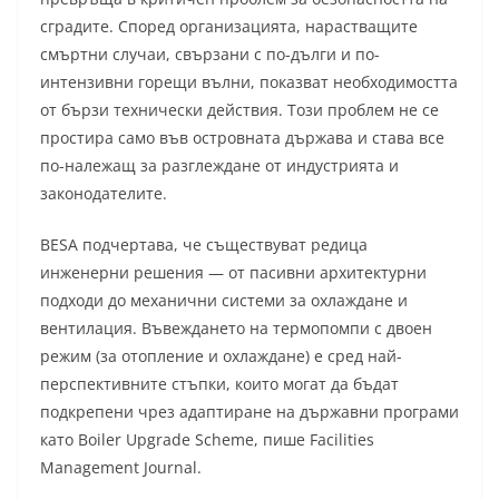
сградите. Според организацията, нарастващите
смъртни случаи, свързани с по-дълги и по-
интензивни горещи вълни, показват необходимостта
от бързи технически действия. Този проблем не се
простира само във островната държава и става все
по-належащ за разглеждане от индустрията и
законодателите.
BESA подчертава, че съществуват редица
инженерни решения — от пасивни архитектурни
подходи до механични системи за охлаждане и
вентилация. Въвеждането на термопомпи с двоен
режим (за отопление и охлаждане) е сред най-
перспективните стъпки, които могат да бъдат
подкрепени чрез адаптиране на държавни програми
като Boiler Upgrade Scheme, пише Facilities
Management Journal.