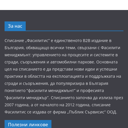
За нас
Списание „Фасилитис” е единственото B2B издание в
България, обхващащо всички теми, свързани с Фасилити
мениджмънт: управлението на процесите и системите в
сгради, съоръжения и автомобилни паркове. Основната
цел на списанието е да представи нови идеи и успешни
практики в областта на експлоатацията и поддръжката на
сгради и съоръжения, да популяризира в България
понятието “фасилити мениджмънт” и професията
“фасилити мениджър”. Списанието започва да излиза през
2007 година, а от началото на 2012 година, списание
Фасилитис се издава от фирма „Пъблик Сървисис“ ООД.
Полезни линкове