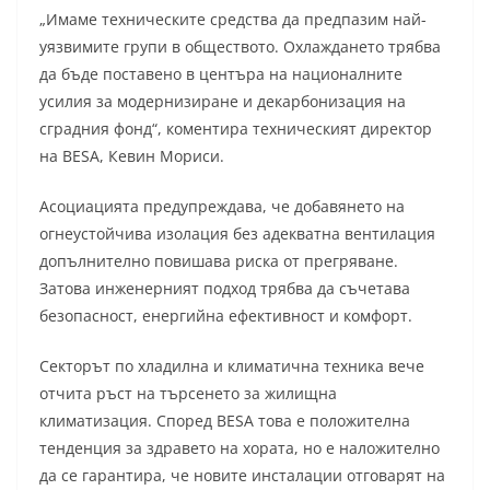
„Имаме техническите средства да предпазим най-
уязвимите групи в обществото. Охлаждането трябва
да бъде поставено в центъра на националните
усилия за модернизиране и декарбонизация на
сградния фонд“, коментира техническият директор
на BESA, Кевин Мориси.
Асоциацията предупреждава, че добавянето на
огнеустойчива изолация без адекватна вентилация
допълнително повишава риска от прегряване.
Затова инженерният подход трябва да съчетава
безопасност, енергийна ефективност и комфорт.
Секторът по хладилна и климатична техника вече
отчита ръст на търсенето за жилищна
климатизация. Според BESA това е положителна
тенденция за здравето на хората, но е наложително
да се гарантира, че новите инсталации отговарят на