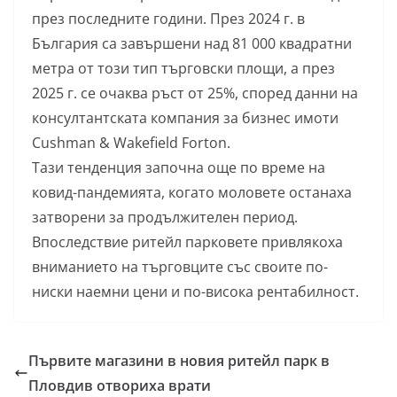
през последните години. През 2024 г. в
България са завършени над 81 000 квадратни
метра от този тип търговски площи, а през
2025 г. се очаква ръст от 25%, според данни на
консултантската компания за бизнес имоти
Cushman & Wakefield Forton.
Тази тенденция започна още по време на
ковид-пандемията, когато моловете останаха
затворени за продължителен период.
Впоследствие ритейл парковете привлякоха
вниманието на търговците със своите по-
ниски наемни цени и по-висока рентабилност.
Първите магазини в новия ритейл парк в
Пловдив отвориха врати