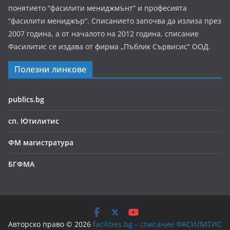
понятието “фасилити мениджмънт” и професията
“фасилити мениджър”. Списанието започва да излиза през
2007 година, а от началото на 2012 година, списание
Фасилитис се издава от фирма „Пъблик Сървисис“ ООД.
Полезни линкове
publics.bg
сп. Ютилитис
ФМ магистратура
БГФМА
Авторско право © 2026
facilities.bg – списание ФАСИЛИТИС