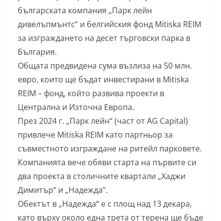
българската компания „Парк лейн
дивелъпмънтс“ и белгийския фонд Mitiska REIM
за изграждането на десет търговски парка в
България.
Общата предвидена сума възлиза на 50 млн.
евро, които ще бъдат инвестирани в Mitiska
REIM – фонд, който развива проекти в
Централна и Източна Европа.
През 2024 г. „Парк лейн“ (част от AG Capital)
привлече Mitiska REIM като партньор за
съвместното изграждане на ритейл парковете.
Компанията вече обяви старта на първите си
два проекта в столичните квартали „Хаджи
Димитър“ и „Надежда“.
Обектът в „Надежда“ е с площ над 13 декара,
като върху около една трета от терена ще бъде