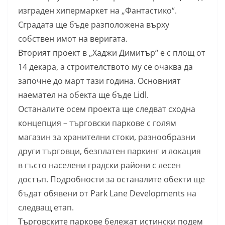
изграден хипермаркет на „Фантастико“.
Сградата ще бъде разположена върху
собствен имот на веригата.
Вторият проект в „Хаджи Димитър“ е с площ от
14 декара, а строителството му се очаква да
започне до март тази година. Основният
наемател на обекта ще бъде Lidl.
Останалите осем проекта ще следват сходна
концепция – търговски паркове с голям
магазин за хранителни стоки, разнообразни
други търговци, безплатен паркинг и локация
в гъсто населени градски райони с лесен
достъп. Подробности за останалите обекти ще
бъдат обявени от Park Lane Developments на
следващ етап.
Търговските паркове бележат истински подем