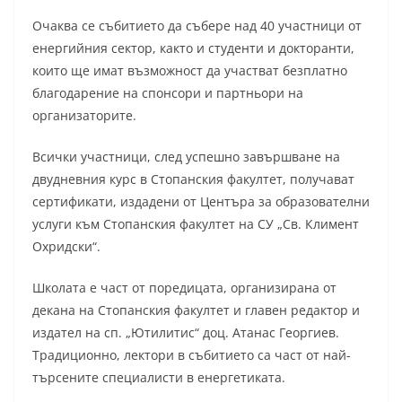
Очаква се събитието да събере над 40 участници от
енергийния сектор, както и студенти и докторанти,
които ще имат възможност да участват безплатно
благодарение на спонсори и партньори на
организаторите.
Всички участници, след успешно завършване на
двудневния курс в Стопанския факултет, получават
сертификати, издадени от Центъра за образователни
услуги към Стопанския факултет на СУ „Св. Климент
Охридски“.
Школата е част от поредицата, организирана от
декана на Стопанския факултет и главен редактор и
издател на сп. „Ютилитис“ доц. Атанас Георгиев.
Традиционно, лектори в събитието са част от най-
търсените специалисти в енергетиката.