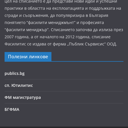
цел на списанието е да представи нови идеи и успешни
практики в областта на експлоатацията и поддръжката на
сгради и съоръжения, да популяризира в България
понятието “фасилити мениджмънт” и професията
“фасилити мениджър”. Списанието започва да излиза през
2007 година, а от началото на 2012 година, списание
Фасилитис се издава от фирма „Пъблик Сървисис“ ООД.
Полезни линкове
publics.bg
сп. Ютилитис
ФМ магистратура
БГФМА