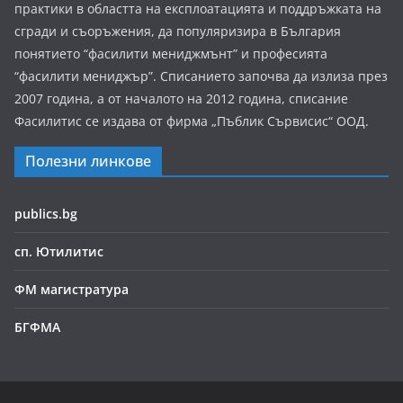
практики в областта на експлоатацията и поддръжката на
сгради и съоръжения, да популяризира в България
понятието “фасилити мениджмънт” и професията
“фасилити мениджър”. Списанието започва да излиза през
2007 година, а от началото на 2012 година, списание
Фасилитис се издава от фирма „Пъблик Сървисис“ ООД.
Полезни линкове
publics.bg
сп. Ютилитис
ФМ магистратура
БГФМА