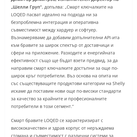
„Шелли Груп“
, допълва: „Смарт ключалките на
LOQED пасват идеално на подхода ни за
безпроблемна интеграция и оперативна
съвместимост между хардуер и софтуер.
Възнамеряваме да добавим допълнителни API-ита
към бравите за широк спектър от доставчици и
сфери на приложение. Разходите и енергийната
ефективност също ще бъдат взети предвид, за да
направим смарт ключалките достъпни за още по-
широк кръг потребители. Въз основа на опита ни
със съществуващите продуктови категории на Shelly
искаме да поставим нови още по-високи стандарти
за качество за крайните и професионалните
потребители в този сегмент.“
Смарт бравите LOQED се характеризират с
висококачествен и здрав корпус от неръждаема
стомана и съвместимост с различни системи за