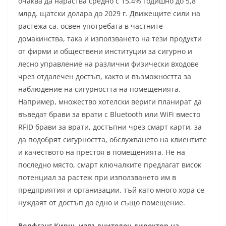
очаква да нараства средно с 15,4% годишно до 5,8
млрд. щатски долара до 2029 г. Движещите сили на
растежа са, освен употребата в частните
домакинства, така и използването на тези продукти
от фирми и обществени институции за сигурно и
лесно управление на различни физически входове
чрез отдалечен достъп, както и възможността за
наблюдение на сигурността на помещенията.
Например, множество хотелски вериги планират да
въведат брави за врати с Bluetooth или WiFi вместо
RFID брави за врати, достъпни чрез смарт карти, за
да подобрят сигурността, обслужването на клиентите
и качеството на престоя в помещенията. Не на
последно място, смарт ключалките предлагат висок
потенциал за растеж при използването им в
предприятия и организации, тъй като много хора се
нуждаят от достъп до едно и също помещение.
Волфганг Кирш, изпълнителен директор на