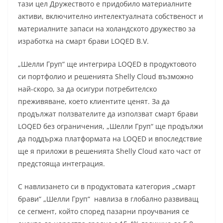
тази цел Дружеството е придобило материалните
активи, включително интелектуалната собственост и
материалните запаси на холандското дружество за
изработка на смарт брави LOQED B.V.
„Шелли Груп“ ще интегрира LOQED в продуктовото
си портфолио и решенията Shelly Cloud възможно
най-скоро, за да осигури потребителско
преживяване, което клиентите ценят. За да
продължат ползвателите да използват смарт брави
LOQED без ограничения, „Шелли Груп“ ще продължи
да поддържа платформата на LOQED и впоследствие
ще я приложи в решенията Shelly Cloud като част от
предстояща интеграция.
С навлизането си в продуктовата категория „смарт
брави“ „Шелли Груп“ навлиза в глобално развиващ
се сегмент, който според пазарни проучвания се