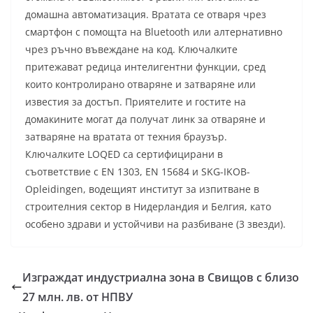
домашна автоматизация. Вратата се отваря чрез
смартфон с помощта на Bluetooth или алтернативно
чрез ръчно въвеждане на код. Ключалките
притежават редица интелигентни функции, сред
които контролирано отваряне и затваряне или
известия за достъп. Приятелите и гостите на
домакините могат да получат линк за отваряне и
затваряне на вратата от техния браузър.
Ключалките LOQED са сертифицирани в
съответствие с EN 1303, EN 15684 и SKG-IKOB-
Opleidingen, водещият институт за изпитване в
строителния сектор в Нидерландия и Белгия, като
особено здрави и устойчиви на разбиване (3 звезди).
Изграждат индустриална зона в Свищов с близо
27 млн. лв. от НПВУ