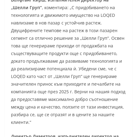
„Шелли Груп“
, коментира: „С придобиването на
технологията и движимото имущество на LOQED
навлизаме в нов пазар с устойчив растеж.
Двуцифрените темпове на растеж в този пазарен
сегмент са отлично решение за „Шелли Груп“. Освен
това ще генерираме приходи от продажбата на
съществуващите продукти още с придобиването,
докато продължаваме да развиваме технологията и
да реализираме потенциала ѝ. Убедени сме, че с
LOQED като част от „Шелли Груп“ ще генерираме
значителен принос към приходите и печалбите на
компанията още през 2025 г. Верни на нашия подход
да предоставяме максимално добро съотношение
между цена и качество, ползите от тази инвестиция,
разбира се, ще се отразят и в цените за нашите
клиенти.“
Димитър Димитров, изпълнителен директор на