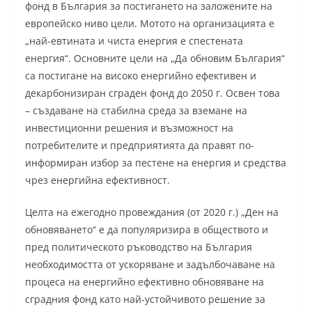
фонд в България за постигането на заложените на
европейско ниво цели. Мотото на организацията е
„най-евтината и чиста енергия е спестената
енергия“. Основните цели на „Да обновим България“
са постигане на високо енергийно ефективен и
декарбонизиран сграден фонд до 2050 г. Освен това
– създаване на стабилна среда за вземане на
инвестиционни решения и възможност на
потребителите и предприятията да правят по-
информиран избор за пестене на енергия и средства
чрез енергийна ефективност.
Целта на ежегодно провеждания (от 2020 г.) „Ден на
обновяването“ е да популяризира в обществото и
пред политическото ръководство на България
необходимостта от ускоряване и задълбочаване на
процеса на енергийно ефективно обновяване на
сградния фонд като най-устойчивото решение за