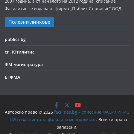
2007 година, а от началото на 2012 година, списание
Фасилитис се издава от фирма „Пъблик Сървисис“ ООД.
Полезни линкове
publics.bg
сп. Ютилитис
ФМ магистратура
БГФМА
Авторско право © 2026
facilities.bg – списание ФАСИЛИТИС
– b2b изданието за фасилити мениджмънт
. Всички права
запазени.