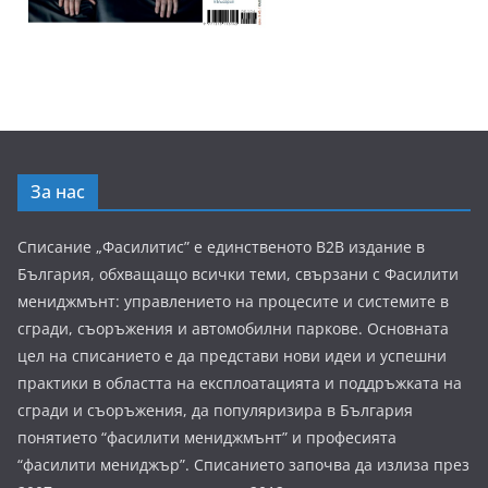
За нас
Списание „Фасилитис” е единственото B2B издание в
България, обхващащо всички теми, свързани с Фасилити
мениджмънт: управлението на процесите и системите в
сгради, съоръжения и автомобилни паркове. Основната
цел на списанието е да представи нови идеи и успешни
практики в областта на експлоатацията и поддръжката на
сгради и съоръжения, да популяризира в България
понятието “фасилити мениджмънт” и професията
“фасилити мениджър”. Списанието започва да излиза през