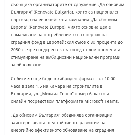
съобщиха организаторите от сдружение „Да обновим
България“ (Renovate Bulgaria), които са национален
партньор на европейската кампания „Да обновим
Европа“ (Renovate Europe), чиято основна цел е
намаляване на потреблението на енергия на
сградния фонд в Европейския съюз с 80 процента до
2050 г., чрез подкрепа за законодателни промени и
стимулиране на амбициозни национални програми
за обновяване.
Събитието ще бъде в хибриден формат – от 10:00
часа в зала 1.5 на Камара на строителите в
България, ул. „Михаил Тенев“ номер 6, както и
онлайн посредством платформата Microsoft Teams.
„Да обновим България“ обединява организации,
заинтересовани от устойчивото развитие на
енергийно ефективното обновяване на сградния