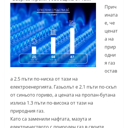
Прич
ината
е, че
ценат
а на
прир
одни
я газ
остав
а 2.5 пъти по-ниска от тази на
електроенергията. Газьолът е 2.1 пъти по-скъп
от синьото гориво, а цената на пропан-бутана
излиза 1.3 пъти по-висока от тази на
природния газ.
Като са заменили нафтата, мазута и
електричеството с природен газ в своите