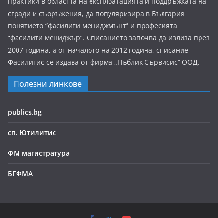
практики в областта на експлоатацията и поддръжката на
сгради и съоръжения, да популяризира в България
понятието “фасилити мениджмънт” и професията
“фасилити мениджър”. Списанието започва да излиза през
2007 година, а от началото на 2012 година, списание
Фасилитис се издава от фирма „Пъблик Сървисис“ ООД.
Полезни линкове
publics.bg
сп. Ютилитис
ФМ магистратура
БГФМА