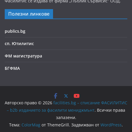
Фасилитис се издава от фирма „Пъблик Сървисис“ ООД.
Полезни линкове
publics.bg
сп. Ютилитис
ФМ магистратура
БГФМА
Авторско право © 2026
facilities.bg – списание ФАСИЛИТИС
– b2b изданието за фасилити мениджмънт
. Всички права
запазени.
Тема:
ColorMag
от ThemeGrill. Задвижван от
WordPress
.