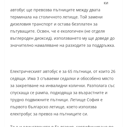
ки
автобус ще превозва пътниците между двата
терминала на столичното летище. Той замени
дизеловия транспорт и остава безплатен за
пътуващите. Освен, че e екологичен (не отделя
въглероден диоксид), използването му ще доведе до
значително намаляване на разходите за поддръжка.
Електрическият автобус е за 65 пътници, от които 26
седящи. Има 3 сгъваеми седалки и обособено място
за закрепване на инвалидни колички. Разполага със
спускаща се рампа, подходяща за възрастните и
трудно подвижните пътници. Летище София е
първото българско летище, което използва
електробус за превоз на пътниците си.
То е и единственото в България, сертифицирано по