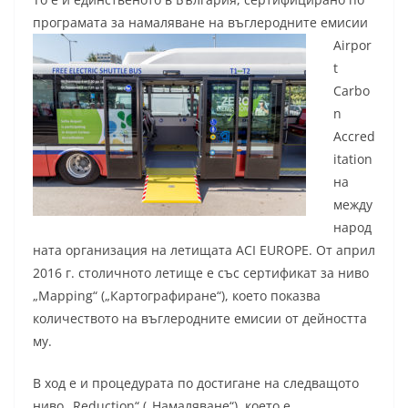
програмата за намаляване на
въглеродните емисии
Airpor
t
Carbo
n
Accred
itation
на
между
народ
ната организация на летищата ACI EUROPE. От април
2016 г. столичното летище е със сертификат за ниво
„Mapping“ („Картографиране“), което показва
количеството на въглеродните емисии от дейността
му.
В ход е и процедурата по достигане на следващото
ниво „Reduction“ („Намаляване“), което е