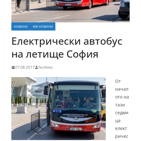
НОВИНИ
ФМ НОВИНИ
Електрически автобус
на летище София
07.08.2017
facilities
От
начал
ото на
тази
седми
ца
елект
ричес