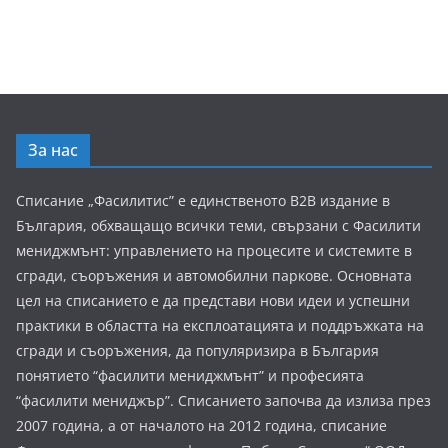
За нас
Списание „Фасилитис” е единственото B2B издание в
България, обхващащо всички теми, свързани с Фасилити
мениджмънт: управлението на процесите и системите в
сгради, съоръжения и автомобилни паркове. Основната
цел на списанието е да представи нови идеи и успешни
практики в областта на експлоатацията и поддръжката на
сгради и съоръжения, да популяризира в България
понятието “фасилити мениджмънт” и професията
“фасилити мениджър”. Списанието започва да излиза през
2007 година, а от началото на 2012 година, списание