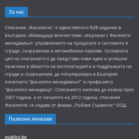
За нас
Списание „Фасилитис” е единственото B2B издание в
България, обхващащо всички теми, свързани с Фасилити
мениджмънт: управлението на процесите и системите в
сгради, съоръжения и автомобилни паркове. Основната
цел на списанието е да представи нови идеи и успешни
практики в областта на експлоатацията и поддръжката на
сгради и съоръжения, да популяризира в България
понятието “фасилити мениджмънт” и професията
“фасилити мениджър”. Списанието започва да излиза през
2007 година, а от началото на 2012 година, списание
Фасилитис се издава от фирма „Пъблик Сървисис“ ООД.
Полезни линкове
publics.bg