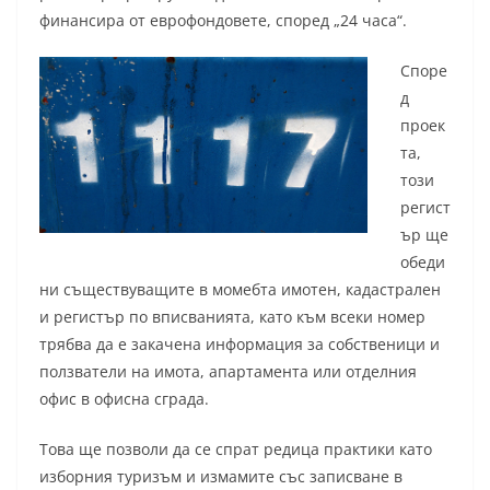
финансира от еврофондовете, според „24 часа“.
Споре
д
проек
та,
този
регист
ър ще
обеди
ни съществуващите в момебта имотен, кадастрален
и регистър по вписванията, като към всеки номер
трябва да е закачена информация за собственици и
ползватели на имота, апартамента или отделния
офис в офисна сграда.
Това ще позволи да се спрат редица практики като
изборния туризъм и измамите със записване в