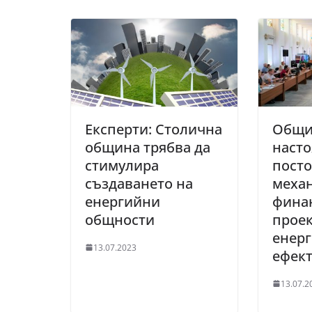
Експерти: Столична
Общи
община трябва да
насто
стимулира
пост
създаването на
меха
енергийни
фина
общности
проек
енер
13.07.2023
ефек
13.07.2