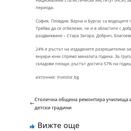
Националния статистически институт (НСИ) за
периода.
София, Пловдив, Варна и Бургас са водещите г
Трябва да се отбележи, че и в областите с до
раздвижване – Стара Загора, Добрич, Благоевг
24% е ръстът на издадените разрешителни за
януари-юни спрямо миналата година. За група
складови площи, ръстът достига 57% на годиш
източник: Investor.bg
Столична община ремонтира училища 
детски градини
Вижте още