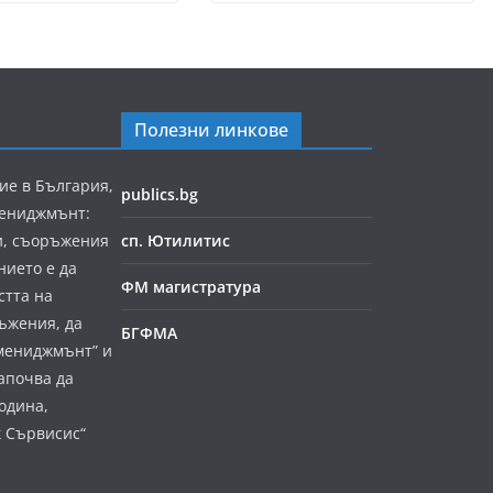
Полезни линкове
ие в България,
publics.bg
мениджмънт:
и, съоръжения
сп. Ютилитис
нието е да
ФМ магистратура
стта на
ъжения, да
БГФМА
мениджмънт” и
апочва да
година,
к Сървисис“