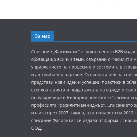
За нас
Списание „Фасилитис” е единственото B2B издан
обхващащо всички теми, свързани с Фасилити 
управлението на процесите и системите в сград
и автомобилни паркове. Основната цел на списа
представи нови идеи и успешни практики в обла
експлоатацията и поддръжката на сгради и съор
популяризира в България понятието “фасилити 
професията “фасилити мениджър”. Списанието з
излиза през 2007 година, а от началото на 2012 
списание Фасилитис се издава от фирма „Пъбли
ООД.