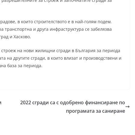
 разрешителните за строеж и започнатите сгради за
радове, в които строителството е в най-голям подем.
бра транспортна и друга инфраструктура се забелязва
рад и Хасково.
 строеж на нови жилищни сгради в България за периода
та на другите сгради, в които влизат и производствени и
на база за периода.
и
2022 сгради са с одобрено финансиране по
програмата за саниране