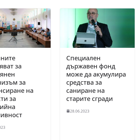
ните
Специален
яват за
държавен фонд
оянен
може да акумулира
низъм за
средства за
нсиране на
саниране на
ти за
старите сгради
гийна
28.06.2023
тивност
023