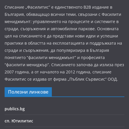
Списание „Фасилитис” е единственото B2B издание в
България, обхващащо всички теми, свързани с Фасилити
мениджмънт: управлението на процесите и системите в
сгради, съоръжения и автомобилни паркове. Основната
цел на списанието е да представи нови идеи и успешни
практики в областта на експлоатацията и поддръжката на
сгради и съоръжения, да популяризира в България
понятието “фасилити мениджмънт” и професията
“фасилити мениджър”. Списанието започва да излиза през
2007 година, а от началото на 2012 година, списание
Фасилитис се издава от фирма „Пъблик Сървисис“ ООД.
Полезни линкове
publics.bg
сп. Ютилитис