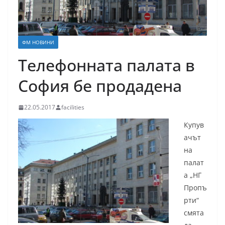
ФМ НОВИНИ
Телефонната палата в
София бе продадена
22.05.2017
facilities
Купув
ачът
на
палат
а „НГ
Пропъ
рти“
смята