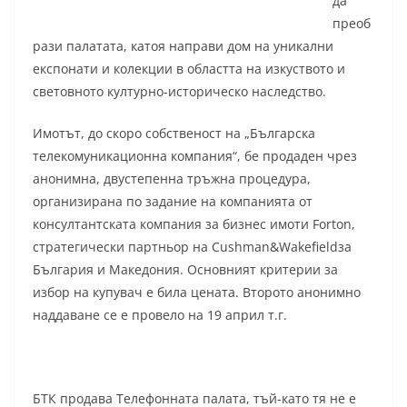
да
преоб
рази палатата, катоя направи дом на уникални
експонати и колекции в областта на изкуството и
световното културно-историческо наследство.
Имотът, до скоро собственост на „Българска
телекомуникационна компания“, бе продаден чрез
анонимна, двустепенна тръжна процедура,
организирана по задание на компанията от
консултантската компания за бизнес имоти Forton,
стратегически партньор на Cushman&Wakefieldза
България и Македония. Основният критерии за
избор на купувач е била цената. Второто анонимно
наддаване се е провело на 19 април т.г.
БТК продава Телефонната палата, тъй-като тя не е