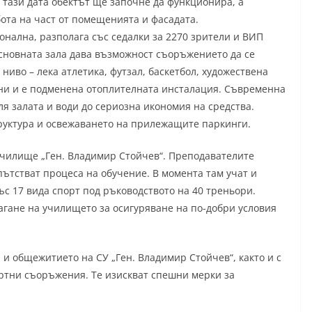
тази дата обектът ще започне да функционира, а
та на част от помещенията и фасадата.
нална, разполага със седалки за 2270 зрители и ВИП
сновната зала дава възможност съоръжението да се
ниво – лека атлетика, футзал, баскетбол, художествена
лни и е подменена отоплителната инсталация. Съвременна
я залата и води до сериозна икономия на средства.
руктура и освежаването на прилежащите паркинги.
училище „Ген. Владимир Стойчев“. Преподавателите
ътстват процеса на обучение. В момента там учат и
ъс 17 вида спорт под ръководството на 40 треньори.
гане на училището за осигуряване на по-добри условия
 и общежитието на СУ „Ген. Владимир Стойчев“, както и с
ртни съоръжения. Те изискват спешни мерки за