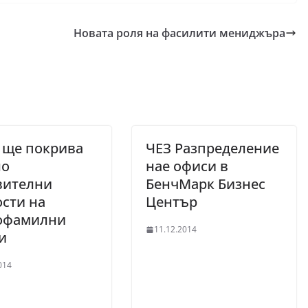
Новата роля на фасилити мениджъра
 ще покрива
ЧЕЗ Разпределение
ло
нае офиси в
вителни
БенчМарк Бизнес
сти на
Център
офамилни
11.12.2014
и
014