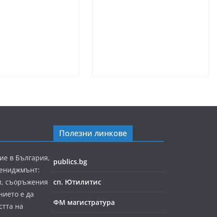
Полезни линкове
ие в България,
publics.bg
мениджмънт:
и, съоръжения
сп. Ютилитис
нието е да
ФМ магистратура
стта на