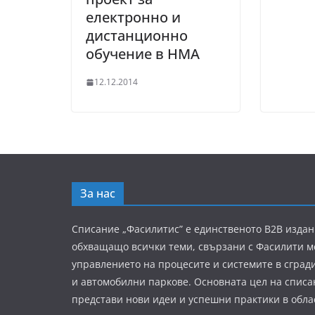
електронно и
дистанционно
обучение в НМА
12.12.2014
За нас
Списание „Фасилитис” е единственото B2B издан
обхващащо всички теми, свързани с Фасилити 
управлението на процесите и системите в сград
и автомобилни паркове. Основната цел на списа
представи нови идеи и успешни практики в обла