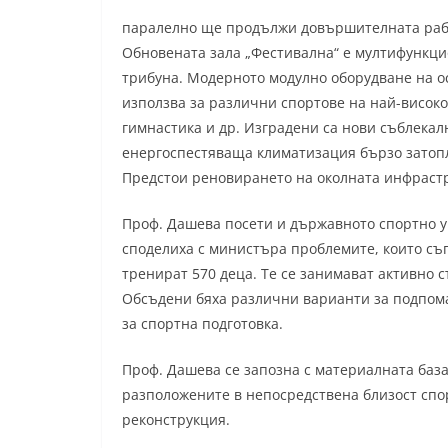
паралелно ще продължи довършителната рабо
Обновената зала „Фестивална“ е мултифункцио
трибуна. Модерното модулно оборудване на о
използва за различни спортове на най-високо 
гимнастика и др. Изградени са нови съблека
енергоспестяваща климатизация бързо затопл
Предстои реновирането на околната инфраст
Проф. Дашева посети и държавното спортно 
споделиха с министъра проблемите, които съп
тренират 570 деца. Те се занимават активно с
Обсъдени бяха различни варианти за подпома
за спортна подготовка.
Проф. Дашева се запозна с материалната база
разположените в непосредствена близост спо
реконструкция.