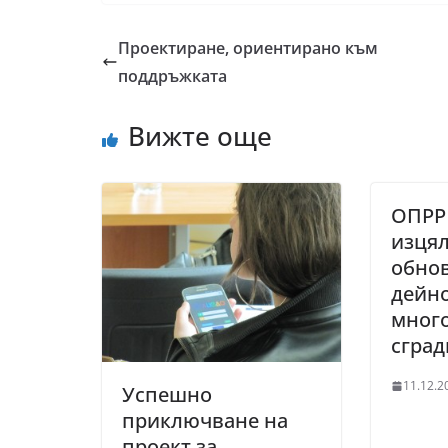
Проектиране, ориентирано към
поддръжката
Вижте още
ОПРР
изця
обно
дейно
мног
сград
11.12.2
Успешно
приключване на
проект за