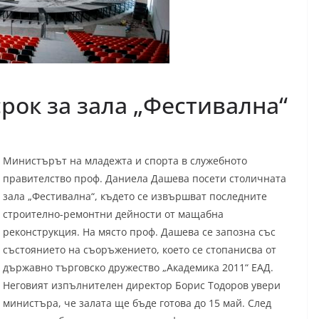
срок за зала „Фестивална“
Министърът на младежта и спорта в служебното
правителство проф. Даниела Дашева посети столичната
зала „Фестивална“, където се извършват последните
строително-ремонтни дейности от мащабна
реконструкция. На място проф. Дашева се запозна със
състоянието на съоръжението, което се стопанисва от
държавно търговско дружество „Академика 2011“ ЕАД.
Неговият изпълнителен директор Борис Тодоров увери
министъра, че залата ще бъде готова до 15 май. След