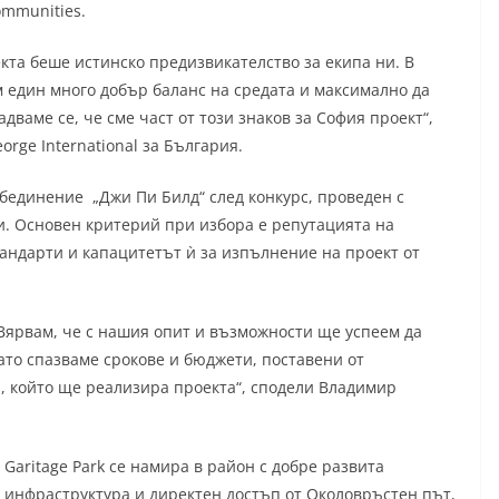
mmunities.
кта беше истинско предизвикателство за екипа ни. В
м един много добър баланс на средата и максимално да
дваме се, че сме част от този знаков за София проект“,
orge International за България.
бединение „Джи Пи Билд“ след конкурс, проведен с
и. Основен критерий при избора е репутацията на
андарти и капацитетът ѝ за изпълнение на проект от
Вярвам, че с нашия опит и възможности ще успеем да
ато спазваме срокове и бюджети, поставени от
па, който ще реализира проекта“, сподели Владимир
Garitage Park се намира в район с добре развита
инфраструктура и директен достъп от Околовръстен път,