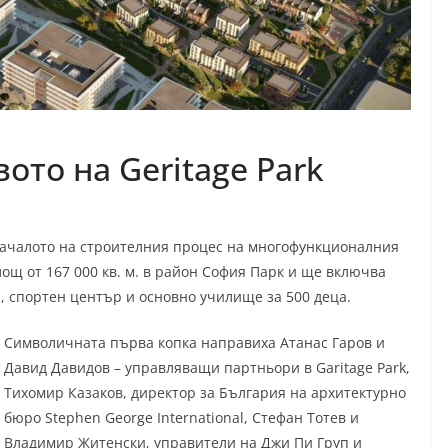
ото на Geritage Park
началото на строителния процес на многофункционалния
лощ от 167 000 кв. м. в район София Парк и ще включва
 спортен център и основно училище за 500 деца.
Символичната първа копка направиха Атанас Гаров и
Давид Давидов – управляващи партньори в Garitage Park,
Тихомир Казаков, директор за България на архитектурно
бюро Stephen George International, Стефан Тотев и
Владимир Житенски, управители на Джи Пи Груп и