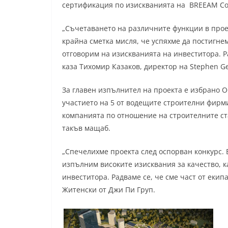
сертификация по изискванията на BREEAM Co
„Съчетаването на различните функции в прое
крайна сметка мисля, че успяхме да постигне
отговорим на изискванията на инвеститора. Ра
каза Тихомир Казаков, директор на Stephen Ge
За главен изпълнител на проекта е избрано О
участието на 5 от водещите строителни фирм
компанията по отношение на строителните ст
такъв мащаб.
„Спечелихме проекта след оспорван конкурс. 
изпълним високите изисквания за качество, к
инвеститора. Радваме се, че сме част от еки
Житенски от Джи Пи Груп.