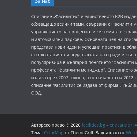
За нас
Списание „Фасилитис” е единственото B2B издан
обхващащо всички теми, свързани с Фасилити 
управлението на процесите и системите в сград
и автомобилни паркове. Основната цел на списа
представи нови идеи и успешни практики в обла
експлоатацията и поддръжката на сгради и съор
популяризира в България понятието “фасилити 
професията “фасилити мениджър”. Списанието з
излиза през 2007 година, а от началото на 2012 
списание Фасилитис се издава от фирма „Пъбли
ООД.
Авторско право © 2026
facilities.bg – списани
Тема:
ColorMag
от ThemeGrill. Задвижван от
Word