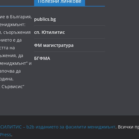
Полезни линкове
ие в България,
publics.bg
мениджмънт:
и, съоръжения
сп. Ютилитис
нието е да
ФМ магистратура
стта на
ъжения, да
БГФМА
мениджмънт” и
апочва да
година,
к Сървисис“
е ФАСИЛИТИС – b2b изданието за фасилити мениджмънт
. Всички п
Press
.