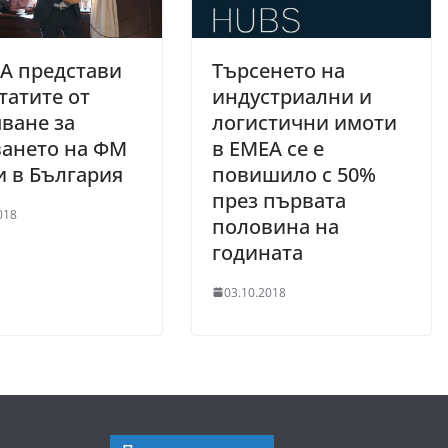
А представи
Търсенето на
татите от
индустриални и
ване за
логистични имоти
ването на ФМ
в ЕМЕА се е
и в България
повишило с 50%
през първата
018
половина на
годината
03.10.2018