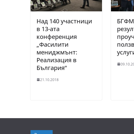
Над 140 участници
БГФМ
в 13-ата
резул
конференция
проуч
„Фасилити
полз
мениджмънт:
услуг
Реализация в
09.10.2
България“
21.10.2018