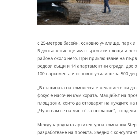
с 25-метров басейн, основно училище, парк и 
В допълнение ще има търговски площи и ресто
района около него. При приключване на първа
редови къщи и 14 апартаментни сгради, две оф
100 паркоместа и основно училище за 500 дец
„В същината на комплекса е желанието ни да 
фокус е насочен към хората. Мащабът на про
площ зони, които да отговарят на нуждите на 
„Чувствам се на място“ за послание“, сподели
Международната архитектурна компания Stephe
разработване на проекта. Заедно с консултан