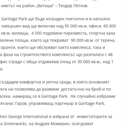
кметът на район „Витоша“ – Теодор Петков.
Garitage Park ще бъде изграден поетапно и в напълно
завършен вид ще включва над 95 000 кв.м. офиси, 60 000
кв.м. жилища, 4 500 подземни паркоместа, спортна зала
зелени площи, които ще покриват 90 000 кв.м. от терена.
ранти, които ще обслужват както комплекса, така и
 фаза на строителството комплексът ще разполага с 48
ис сгради с обща отдаваема площ от 30 000 кв.м., над 1
а.
създадем комфортна и уютна среда, в която основният
екта ни позволява да развием достатъчно на брой и по
всеки, намиращ се в Garitage Park. Не случайно избрахме
 Атанас Гаров, управляващ партньор в Garitage Park.
n George International е избрана от инвеститорите за
та Greenworks, на Андрея Момерин, осигуряват