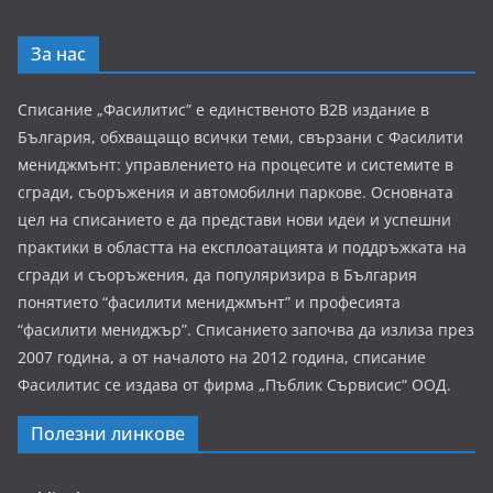
За нас
Списание „Фасилитис” е единственото B2B издание в
България, обхващащо всички теми, свързани с Фасилити
мениджмънт: управлението на процесите и системите в
сгради, съоръжения и автомобилни паркове. Основната
цел на списанието е да представи нови идеи и успешни
практики в областта на експлоатацията и поддръжката на
сгради и съоръжения, да популяризира в България
понятието “фасилити мениджмънт” и професията
“фасилити мениджър”. Списанието започва да излиза през
2007 година, а от началото на 2012 година, списание
Фасилитис се издава от фирма „Пъблик Сървисис“ ООД.
Полезни линкове