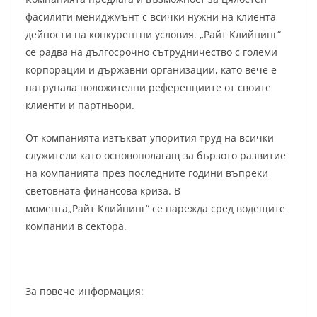
фасилити мениджмънт с всички нужни на клиента
дейности на конкурентни условия. „Райт Клийнинг“
се радва на дългосрочно сътрудничество с големи
корпорации и държавни организации, като вече е
натрупала положителни референциите от своите
клиенти и партньори.
От компанията изтъкват упорития труд на всички
служители като основополагащ за бързото развитие
на компанията през последните години въпреки
световната финансова криза. В
момента„Райт Клийнинг“ се нарежда сред водещите
компании в сектора.
За повече информация: