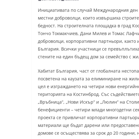
Инициативата по случай Международния ден н
местни доброволци, които извършиха строит
бедност. На строителната площадка в град Ко
Тончо Токмакчиев, Дани Милев и Томас Лафчи
доброволци, корпоративни партньори, както 
България. Всички участници се превъплътиха 
стените на един бъдещ дом за семейство с ж
Хабитат България, част от глобалната нестопан
посветена на каузата за елиминиране на жил
цел е изграждането на четири нови енергий
територията на Костинброд. Със съдействиет
„Връбница“, „Нови Искър“ и „Люлин“ на Стол
бенефициенти – четири млади многодетни се
проекта се привличат корпоративни партьори,
материали ще бъдат дарени или предоставен
домове се осъществява за срок до 20 години, 