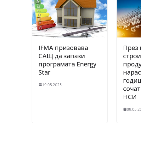
IFMA призовава
През 
САЩ да запази
строи
програмата Energy
прод
Star
нарас
годиш
19.05.2025
сочат
НСИ
09.05.2