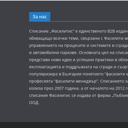
За нас
Списание „Фасилитис” е единственото B2B издан
обхващащо всички теми, свързани с Фасилити 
управлението на процесите и системите в сград
и автомобилни паркове. Основната цел на списа
представи нови идеи и успешни практики в обла
експлоатацията и поддръжката на сгради и съор
популяризира в България понятието “фасилити 
професията “фасилити мениджър”. Списанието з
излиза през 2007 година, а от началото на 2012 
списание Фасилитис се издава от фирма „Пъбли
ООД.