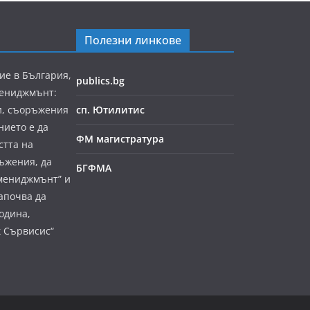
Полезни линкове
ие в България,
publics.bg
мениджмънт:
и, съоръжения
сп. Ютилитис
нието е да
ФМ магистратура
стта на
ъжения, да
БГФМА
мениджмънт” и
апочва да
година,
к Сървисис“