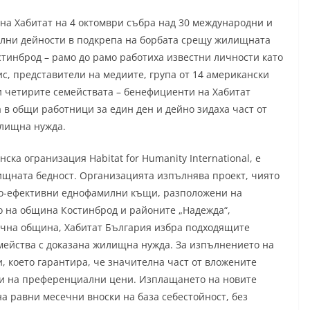
а Хабитат на 4 октомври събра над 30 международни и
елни дейности в подкрепа на борбата срещу жилищната
стинброд – рамо до рамо работиха известни личности като
с, представители на медиите, група от 14 американски
и четирите семействата – бенефициенти на Хабитат
в общи работници за един ден и дейно зидаха част от
илищна нужда.
ска огранизация Habitat for Humanity International, е
ищната бедност. Организацията изпълнява проект, чиято
но-ефективни еднофамилни къщи, разположени на
о на община Костинброд и районите „Надежда“,
ична община, Хабитат България избра подходящите
мейства с доказана жилищна нужда. За изпълнението на
 което гарантира, че значителна част от вложените
и на преференциални цени. Изплащането на новите
на равни месечни вноски на база себестойност, без