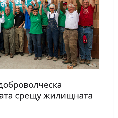
 доброволческа
бата срещу жилищната