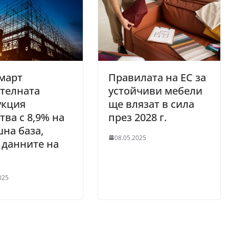
март
Правилата на ЕС за
телната
устойчиви мебели
укция
ще влязат в сила
тва с 8,9% на
през 2028 г.
на база,
08.05.2025
 данните на
025