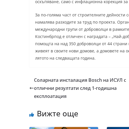
оскъпяване, само с инфлационна корекция за
За по-голяма част от строителните дейности с
намалява разходите за труд по проекта. Орга
международни групи от доброволци в рамките н
Костинбрпод е отличен с наградата – „Най-до
помощта на над 350 доброволци от 44 страни 
живеят в своите нови домове, а домовете на 
лятото на следващата година.
Соларната инсталация Bosch нa ИСУЛ с
отлични резултати след 1-годишна
експлоатация
Вижте още