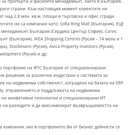
 за пропърти и фасилити мениджмънт, както в България,
 други страни. Към настоящия момент клиентите ни
т над 2,8 млн. кв.м. площи в търговски и офис сгради.
нтите ни са компании като: Sofia Ring Mall (България), ЕЦЕ
 мениджмънт България (Сердика Център София), Сатис
т (България), IKEA Shopping Centres (Русия – 14 мола и 1
рк), Stockmann (Русия), Аvica Property Investors (Русия),
elopment (Русия) и др.
то портфолио на ФТС България от специализирани
ни решения за различни индустрии е системата за
ие на недвижима собственост, изградена на базата на ERP
rty. Управлението и поддръжката на недвижима
о на иновативни технологии и специализирани ИТ
е на разходите и да максимизират възвръщаемостта на
 компания, ако в портфолиото Ви от бизнес дейности се