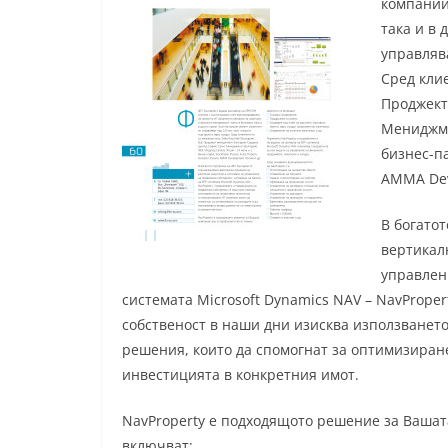
компании
така и в
управлява
Сред клие
Проджект
Мениджмън
бизнес-па
АMMA Dev
В богато
вертикал
управлен
системата Microsoft Dynamics NAV – NavPrope
собственост в наши дни изисква използванет
решения, които да спомогнат за оптимизиран
инвестицията в конкретния имот.
NavProperty е подходящото решение за Вашата
включват: