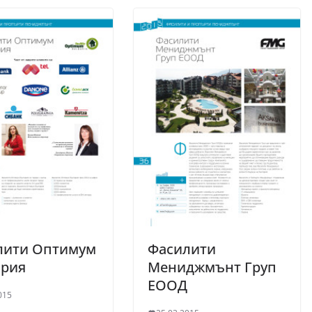
лити Оптимум
Фасилити
ария
Мениджмънт Груп
ЕOOД
015