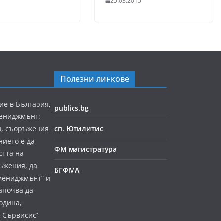
25.03.2015
Полезни линкове
ие в България,
publics.bg
мениджмънт:
и, съоръжения
сп. Ютилитис
нието е да
ФМ магистратура
стта на
ъжения, да
БГФМА
мениджмънт” и
апочва да
година,
к Сървисис“