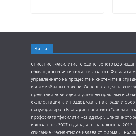
За нас
Списание „Фасилитис” е единственото B2B издан
обхващащо всички теми, свързани с Фасилити 
управлението на процесите и системите в сград
и автомобилни паркове. Основната цел на списа
представи нови идеи и успешни практики в обла
експлоатацията и поддръжката на сгради и съор
популяризира в България понятието “фасилити 
професията “фасилити мениджър”. Списанието з
излиза през 2007 година, а от началото на 2012 
списание Фасилитис се издава от фирма „Пъбли