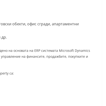
овски обекти, офис сгради, апартаментни
 др.
дено на основата на ERP системата Microsoft Dynamics
а управление на финансите, продажбите, покупките и
erty са: