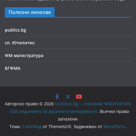
Полезни линкове
publics.bg
сп. Ютилитис
ФМ магистратура
БГФМА
Авторско право © 2026
facilities.bg – списание ФАСИЛИТИС
– b2b изданието за фасилити мениджмънт
. Всички права
запазени.
Тема:
ColorMag
от ThemeGrill. Задвижван от
WordPress
.