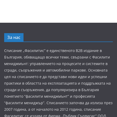
За нас
Списание „Фасилитис” е единственото B2B издание в
България, обхващащо всички теми, свързани с Фасилити
мениджмънт: управлението на процесите и системите в
сгради, съоръжения и автомобилни паркове. Основната
цел на списанието е да представи нови идеи и успешни
практики в областта на експлоатацията и поддръжката на
сгради и съоръжения, да популяризира в България
понятието “фасилити мениджмънт” и професията
“фасилити мениджър”. Списанието започва да излиза през
2007 година, а от началото на 2012 година, списание
Фасилитис се издава от фирма „Пъблик Сървисис“ ООД.