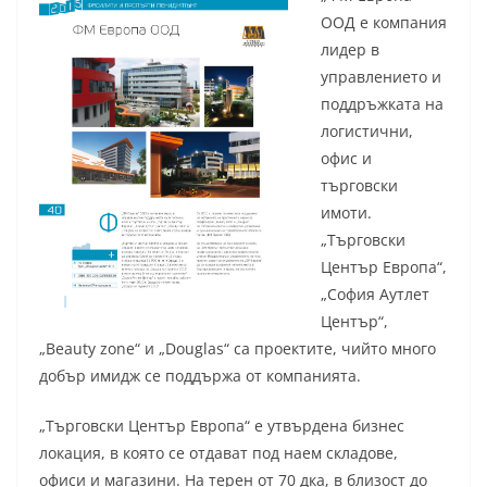
ООД е компания
лидер в
управлението и
поддръжката на
логистични,
офис и
търговски
имоти.
„Търговски
Център Европа“,
„София Аутлет
Център“,
„Beauty zone“ и „Douglas“ са проектите, чийто много
добър имидж се поддържа от компанията.
„Търговски Център Европа“ е утвърдена бизнес
локация, в която се отдават под наем складове,
офиси и магазини. На терен от 70 дка, в близост до