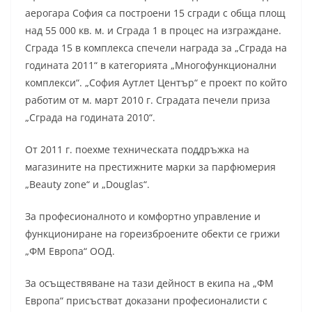
аерогара София са построени 15 сгради с обща площ
над 55 000 кв. м. и Сграда 1 в процес на изграждане.
Сграда 15 в комплекса спечели награда за „Сграда на
годината 2011“ в категорията „Многофункционални
комплекси“. „София Аутлет Център“ е проект по който
работим от м. март 2010 г. Сградата печели приза
„Сграда на годината 2010“.
От 2011 г. поехме техническата поддръжка на
магазините на престижните марки за парфюмерия
„Beauty zone“ и „Douglas“.
За професионалното и комфортно управление и
функциониране на гореизброените обекти се грижи
„ФМ Европа“ ООД.
За осъществяване на тази дейност в екипа на „ФМ
Европа“ присъстват доказани професионалисти с