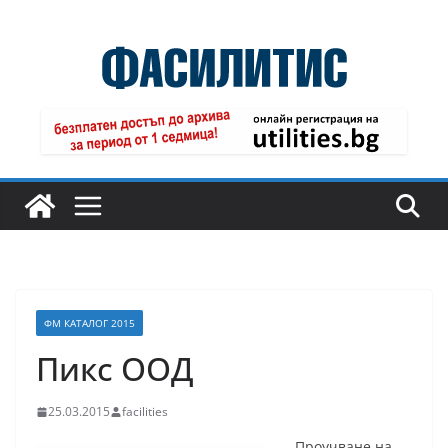
Skip
to
content
ФМ КАТАЛОГ 2015
Пикс ООД
25.03.2015
facilities
Проучване на