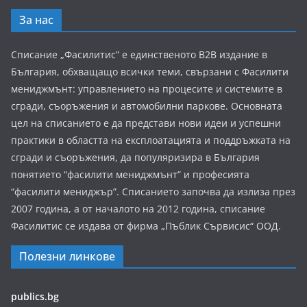
За нас
Списание „Фасилитис” е единственото B2B издание в
България, обхващащо всички теми, свързани с Фасилити
мениджмънт: управлението на процесите и системите в
сгради, съоръжения и автомобилни паркове. Основната
цел на списанието е да представи нови идеи и успешни
практики в областта на експлоатацията и поддръжката на
сгради и съоръжения, да популяризира в България
понятието “фасилити мениджмънт” и професията
“фасилити мениджър”. Списанието започва да излиза през
2007 година, а от началото на 2012 година, списание
Фасилитис се издава от фирма „Пъблик Сървисис“ ООД.
Полезни линкове
publics.bg