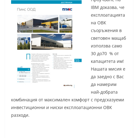
IBM доказва, че
експлоатацията
на ОВК
съоръжения в
световен мащаб
използва само
30 до70 % от
капацитета им!
Нашaтa мисия е
да заедно с Вас
да намерим
най-добрата
комбинация от максимален комфорт с предсказуеми
инвестиционни и ниски експлоатационни ОВК
разходи.