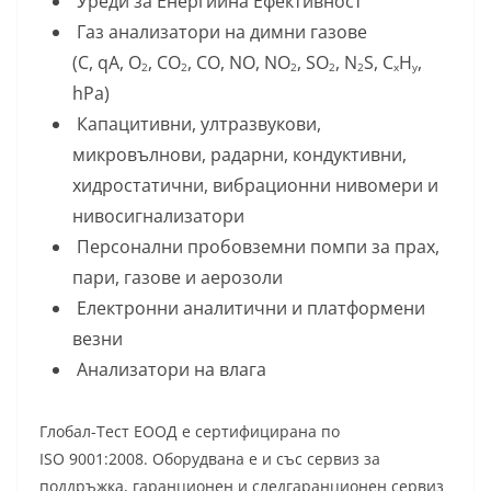
Уреди за Енергийна Ефективност
Газ анализатори на димни газове
(С, qA, O
, CO
, CO, NO, NO
, SO
, N
S, C
H
,
2
2
2
2
2
x
y
hPa)
Капацитивни, ултразвукови,
микровълнови, радарни, кондуктивни,
хидростатични, вибрационни нивомери и
нивосигнализатори
Персонални пробовземни помпи за прах,
пари, газове и аерозоли
Електронни аналитични и платформени
везни
Анализатори на влага
Глобал-Тест ЕООД е сертифицирана по
ISO 9001:2008. Оборудвана е и със сервиз за
поддръжка, гаранционен и следгаранционен сервиз