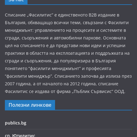
Списание „Фасилитис” е единственото B2B издание в
България, обхващащо всички теми, свързани с Фасилити
мениджмънт: управлението на процесите и системите в
сгради, съоръжения и автомобилни паркове. Основната
цел на списанието е да представи нови идеи и успешни
практики в областта на експлоатацията и поддръжката на
сгради и съоръжения, да популяризира в България
понятието “фасилити мениджмънт” и професията
“фасилити мениджър”. Списанието започва да излиза през
2007 година, а от началото на 2012 година, списание
Фасилитис се издава от фирма „Пъблик Сървисис“ ООД.
Полезни линкове
publics.bg
сп. Ютилитис