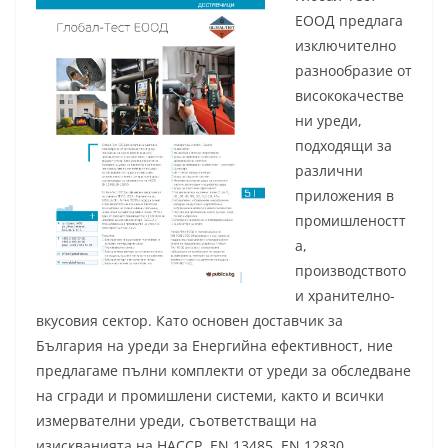
ЕООД предлага
изключително
разнообразие от
висококачестве
ни уреди,
подходящи за
различни
приложения в
промишленостт
а,
производството
и хранително-
вкусовия сектор. Като основен доставчик за
България на уреди за Енергийна ефективност, ние
предлагаме пълни комплекти от уреди за обследване
на сгради и промишлени системи, както и всички
измервателни уреди, съответстващи на
изискванията на HАCCP, EN 13485, EN 12830.