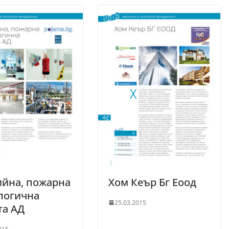
ийна, пожарна
Хом Кеър Бг Еоод
логична
25.03.2015
та АД