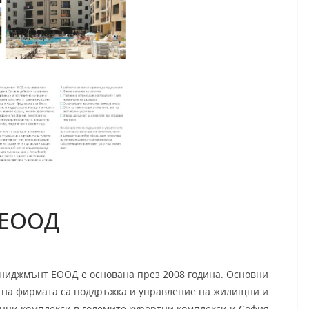
т ЕООД
ниджмънт ЕООД е основана през 2008 година. Основни
 на фирмата са поддръжка и управление на жилищни и
нни комплекси в големите курортни комплекси и София.