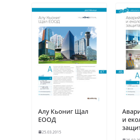
Алу Кьониг Щал
Авар
ЕООД
и еко
защи
25.03.2015