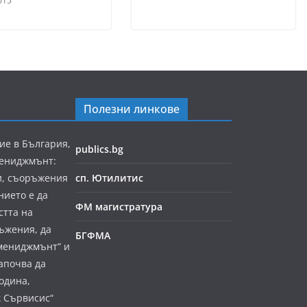
015
Полезни линкове
ие в България,
publics.bg
мениджмънт:
и, съоръжения
сп. Ютилитис
нието е да
ФМ магистратура
стта на
ъжения, да
БГФМА
мениджмънт” и
апочва да
година,
к Сървисис“