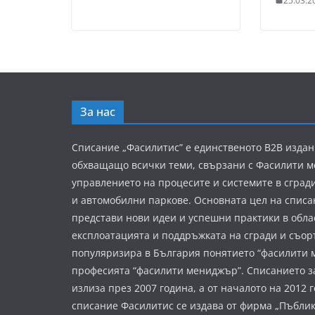
25.03.2
За нас
Списание „Фасилитис” е единственото B2B издан
обхващащо всички теми, свързани с Фасилити 
управлението на процесите и системите в сград
и автомобилни паркове. Основната цел на списа
представи нови идеи и успешни практики в обла
експлоатацията и поддръжката на сгради и съор
популяризира в България понятието “фасилити 
професията “фасилити мениджър”. Списанието з
излиза през 2007 година, а от началото на 2012 
списание Фасилитис се издава от фирма „Пъбли