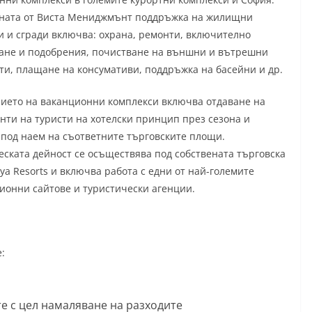
ната от Виста Мениджмънт поддръжка на жилищни
и и сгради включва: охрана, ремонти, включително
ане и подобрения, почистване на външни и вътрешни
ти, плащане на консумативи, поддръжка на басейни и др.
ието на ваканционни комплекси включва отдаване на
нти на туристи на хотелски принцип през сезона и
 под наем на съответните търговските площи.
еската дейност се осъществява под собствената търговска
ya Resorts и включва работа с едни от най-големите
ионни сайтове и туристически агенции.
:
е с цел намаляване на разходите