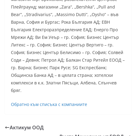
Плейграунд; магазини „Zara“, „Bershka“, „Pull and
Bear“, „Stradivarius“, „Massimo Dutti“, „Oysho“ – във
Варна, София и Бургас; Рока България АД; ЕВН
България Електроразпределение ЕАД; Енерго Про
Мрежи АД; Ви Ем Уеър – гр. София; Бизнес Център
Литекс – гр. София; Бизнес Център Вертиго – гр.
София; Бизнес Център Белисимо – гр. София; Солвей
Соди – Девня; Петрол АД; Балкан Стар Ритейл ЕООД –
гр. Варна; Бизнес Парк Русе; SG Експресбанк;
Общинска Банка АД – в цялата страна; хотелски
комплекси в к.к. Златни Пясъци, Албена, Слънчев
бряг.
Обратно към списъка с компаниите
Актикум ООД