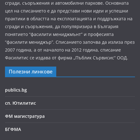
сгради, съоръжения и автомобилни паркове. Основната
цел на списанието е да представи нови идеи и успешни
практики в областта на експлоатацията и поддръжката на
сгради и съоръжения, да популяризира в България
понятието “фасилити мениджмънт” и професията
“фасилити мениджър”. Списанието започва да излиза през
2007 година, а от началото на 2012 година, списание
Фасилитис се издава от фирма „Пъблик Сървисис“ ООД.
Полезни линкове
publics.bg
сп. Ютилитис
ФМ магистратура
БГФМА