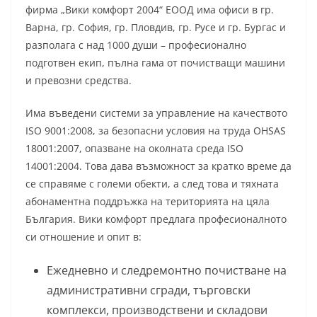
фирма „Вики комфорт 2004“ ЕООД има офиси в гр.
Варна, гр. София, гр. Пловдив, гр. Русе и гр. Бургас и
разполага с над 1000 души – професионално
подготвен екип, пълна гама от почистващи машини
и превозни средства.
Има въведени системи за управление на качеството
ISO 9001:2008, за безопасни условия на труда OHSAS
18001:2007, опазване на околната среда ISO
14001:2004. Това дава възможност за кратко време да
се справяме с големи обекти, а след това и тяхната
абонаментна поддръжка на територията на цяла
България. Вики комфорт предлага професионалното
си отношение и опит в:
Ежедневно и следремонтно почистване на
административни сгради, търговски
комплекси, производствени и складови