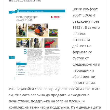
25.03.2015
facilities
„Вики комфорт
2004“ ЕООД е
създадена през
1992 г. В самото
начало,
основната
дейност на
фирмата се
състои от
следремонтни и
периодични
абонаментни
почиствания.
Разширявайки своя пазар и увеличавайки клиентите
си, фирмата започна да предлага и ежедневно
почистване, поддръжка на зелени площи, и
комплексна техническа поддръжка. Към днешна дата