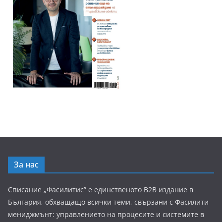
За нас
Списание „Фасилитис” е единственото B2B издание в
България, обхващащо всички теми, свързани с Фасилити
мениджмънт: управлението на процесите и системите в