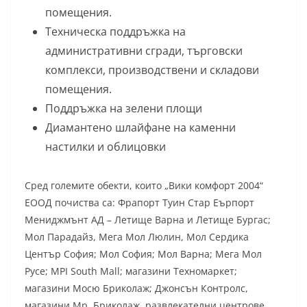
помещения.
Техническа поддръжка на
административни сгради, търговски
комплекси, производствени и складови
помещения.
Поддръжка на зелени площи
Диамантено шлайфане на каменни
настилки и облицовки
Сред големите обекти, които „Вики комфорт 2004“
ЕООД почиства са: Фрапорт Туин Стар Еърпорт
Мениджмънт АД – Летище Варна и Летище Бургас;
Мол Парадайз, Мега Мол Люлин, Мол Сердика
Център София; Мол София; Мол Варна; Мега Мол
Русе; MPI South Mall; магазини Техномаркет;
магазини Мосю Бриколаж; Джонсън Контролс,
магазини Мр. Бриколаж, развлекателни центрове