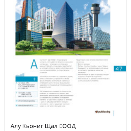
Алу Кьониг Щал ЕООД