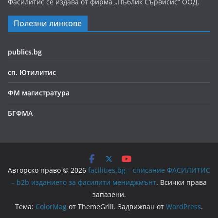
Фасилитис се издава от фирма „Пъблик Сървисис“ ООД.
Полезни линкове
publics.bg
сп. Ютилитис
ФМ магистратура
БГФМА
Авторско право © 2026
facilities.bg – списание ФАСИЛИТИС
– b2b изданието за фасилити мениджмънт
. Всички права
запазени.
Тема:
ColorMag
от ThemeGrill. Задвижван от
WordPress
.