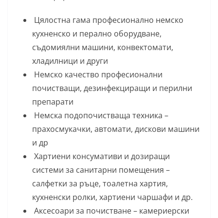
Цялостна гама професионално немско
кухненско и перално оборудване,
съдомиялни машини, конвектомати,
хладилници и други
Немско качество професионални
почистващи, дезинфекциращи и перилни
препарати
Немска подопочистваща техника –
прахосмукачки, автомати, дискови машини
и др
Хартиени консумативи и дозиращи
системи за санитарни помещения –
салфетки за ръце, тоалетна хартия,
кухненски ролки, хартиени чаршафи и др.
Аксесоари за почистване – камериерски