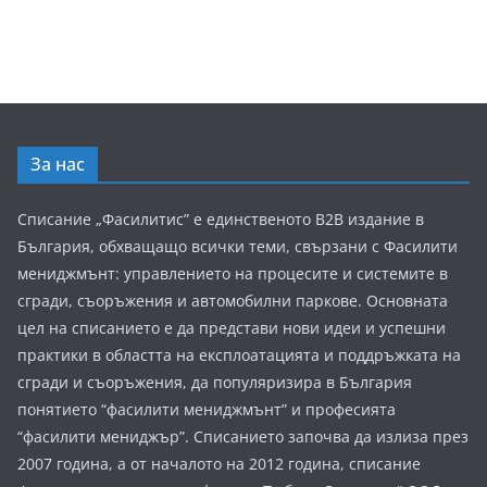
За нас
Списание „Фасилитис” е единственото B2B издание в
България, обхващащо всички теми, свързани с Фасилити
мениджмънт: управлението на процесите и системите в
сгради, съоръжения и автомобилни паркове. Основната
цел на списанието е да представи нови идеи и успешни
практики в областта на експлоатацията и поддръжката на
сгради и съоръжения, да популяризира в България
понятието “фасилити мениджмънт” и професията
“фасилити мениджър”. Списанието започва да излиза през
2007 година, а от началото на 2012 година, списание