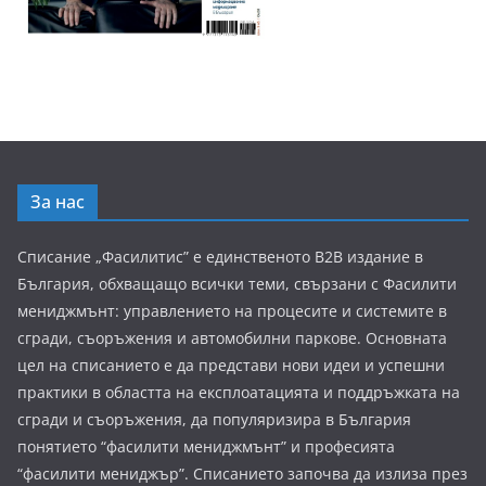
За нас
Списание „Фасилитис” е единственото B2B издание в
България, обхващащо всички теми, свързани с Фасилити
мениджмънт: управлението на процесите и системите в
сгради, съоръжения и автомобилни паркове. Основната
цел на списанието е да представи нови идеи и успешни
практики в областта на експлоатацията и поддръжката на
сгради и съоръжения, да популяризира в България
понятието “фасилити мениджмънт” и професията
“фасилити мениджър”. Списанието започва да излиза през