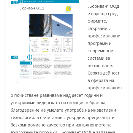
„Бориван“ ООД
е водеща сред
фирмите,
свързани с
професионални
програми и
съвременни
системи за
почистване.
Своята дейност
в сферата на
професионалнот
о почистване развиваме над десет години и
утвърдихме лидерската си позиция в бранша,
благодарение на умелата употреба на иновативни
технологии, в съчетание с усърдие, прецизност и
безкомпромисно качество при изпълнението на
възложените поръчки. „Бориван“ ООД е запазена