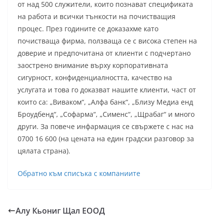
от над 500 служители, които познават спецификата
на работа и всички тънкости на почистващия
процес. През годините се доказахме като
почистваща фирма, ползваща се с висока степен на
доверие и предпочитана от клиенти с подчертано
заострено внимание върху корпоративната
сигурност, конфиденциалността, качество на
услугата и това го доказват нашите клиенти, част от
които са: „Виваком“, „Алфа банк“, „Близу Медиа енд
Броудбенд“, „Софарма“, „Сименс“, „Щрабаг“ и много
други. За повече инфармация се свържете с нас на
0700 16 600 (на цената на един градски разговор за
цялата страна).
Обратно към списъка с компаниите
Алу Кьониг Щал ЕООД