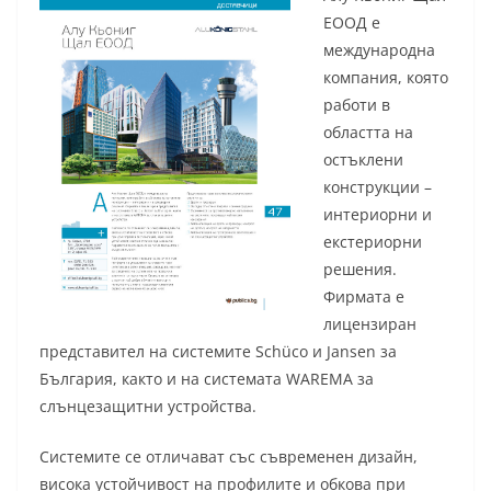
ЕООД е
международна
компания, която
работи в
областта на
остъклени
конструкции –
интериорни и
екстериорни
решения.
Фирмата е
лицензиран
представител на системите Schüco и Jansen за
България, както и на системата WAREMA за
слънцезащитни устройства.
Системите се отличават със съвременен дизайн,
висока устойчивост на профилите и обкова при