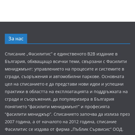
За нас
Списание „Фасилитис” е единственото B2B издание в
България, обхващащо всички теми, свързани с Фасилити
мениджмънт: управлението на процесите и системите в
сгради, съоръжения и автомобилни паркове. Основната
цел на списанието е да представи нови идеи и успешни
практики в областта на експлоатацията и поддръжката на
сгради и съоръжения, да популяризира в България
понятието “фасилити мениджмънт” и професията
“фасилити мениджър”. Списанието започва да излиза през
2007 година, а от началото на 2012 година, списание
Фасилитис се издава от фирма „Пъблик Сървисис“ ООД.