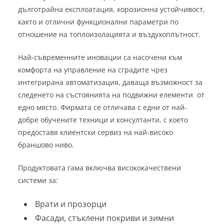
дълготрайна експлоатация, корозионна устойчивост,
както и отлични функционални параметри по
отношение на топлоизолацията и въздухоплътност.
Най-съвременните иновации са насочени към
комфорта на управление на сградите чрез
интегрирана автоматизация, даваща възможност за
следенето на състоянията на подвижни елементи от
едно място. Фирмата се отличава с едни от най-
добре обучените техници и консултанти, с което
предоставя клиентски сервиз на най-високо
браншово ниво.
Продуктовата гама включва висококачествени
системи за:
Врати и прозорци
Фасади, стъклени покриви и зимни