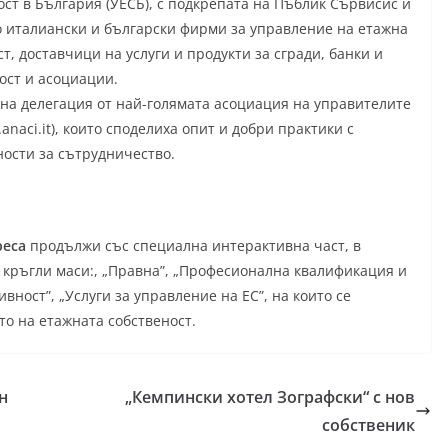
ст в България (УЕСБ), с подкрепата на Пъблик Сървисис и
о италиански и български фирми за управление на етажна
т, доставчици на услуги и продукти за сгради, банки и
ост и асоциации.
на делегация от най-голямата асоциация на управителите
naci.it), които споделиха опит и добри практики с
ности за сътрудничество.
реса
продължи със
специална интерактивна част, в
 кръгли маси:, „Правна”, „Професионална квалификация и
вност”, „Услуги за управление на ЕС”, на които се
о на етажната собственост.
н
„Кемпински хотел Зографски“ с нов
собственик