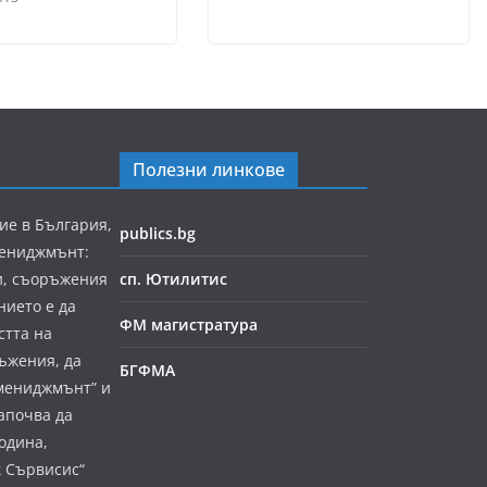
Полезни линкове
ие в България,
publics.bg
мениджмънт:
и, съоръжения
сп. Ютилитис
нието е да
ФМ магистратура
стта на
ъжения, да
БГФМА
мениджмънт” и
апочва да
година,
к Сървисис“