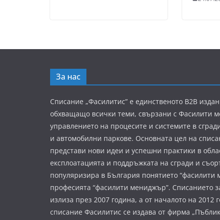
За нас
Списание „Фасилитис” е единственото B2B издан
обхващащо всички теми, свързани с Фасилити 
управлението на процесите и системите в сград
и автомобилни паркове. Основната цел на списа
представи нови идеи и успешни практики в обла
експлоатацията и поддръжката на сгради и съор
популяризира в България понятието “фасилити 
професията “фасилити мениджър”. Списанието з
излиза през 2007 година, а от началото на 2012 
списание Фасилитис се издава от фирма „Пъбли