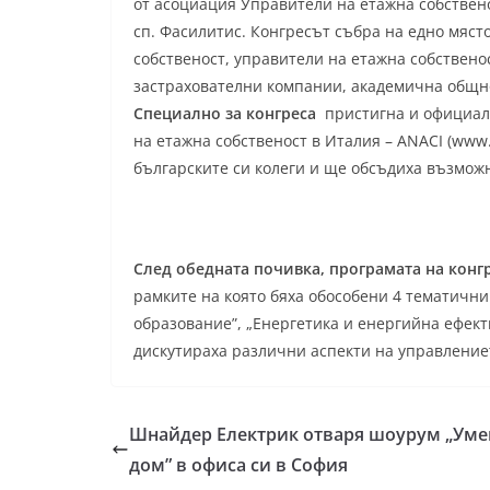
от асоциация Управители на етажна собствено
сп. Фасилитис. Конгресът събра на едно мяст
собственост, управители на етажна собственос
застрахователни компании, академична общн
Специално за конгреса
пристигна и официал
на етажна собственост в Италия – ANACI (www.a
българските си колеги и ще обсъдиха възмож
След обедната почивка, програмата на конг
рамките на която бяха обособени 4 тематични
образование”, „Енергетика и енергийна ефекти
дискутираха различни аспекти на управлениет
Шнайдер Електрик отваря шоурум „Уме
дом” в офиса си в София