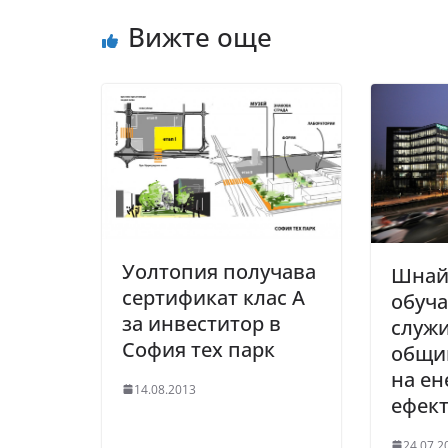
Вижте още
Уолтопия получава
Шнай
сертификат клас А
обуч
за инвеститор в
служи
София тех парк
общи
на ен
14.08.2013
ефек
24.07.2