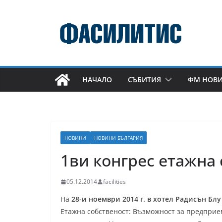
Skip
to
content
НАЧАЛО
СЪБИТИЯ
ФМ НОВ
НОВИНИ
НОВИНИ БЪЛГАРИЯ
1ви конгрес етажна
05.12.2014
facilities
На
28-и ноември 2014 г. в хотел Радисън Бл
Етажна собственост: Възможност за предприе