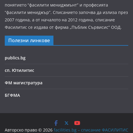
понятието “фасилити мениджмънт” и професията
“фасилити мениджър”. Списанието започва да излиза през
2007 година, а от началото на 2012 година, списание
Фасилитис се издава от фирма „Пъблик Сървисис“ ООД.
Полезни линкове
publics.bg
сп. Ютилитис
ФМ магистратура
БГФМА
Авторско право © 2026
facilities.bg – списание ФАСИЛИТИС