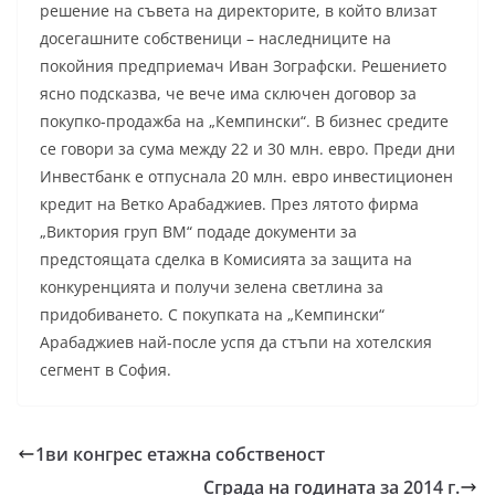
решение на съвета на директорите, в който влизат
досегашните собственици – наследниците на
покойния предприемач Иван Зографски. Решението
ясно подсказва, че вече има сключен договор за
покупко-продажба на „Кемпински“. В бизнес средите
се говори за сума между 22 и 30 млн. евро. Преди дни
Инвестбанк е отпуснала 20 млн. евро инвестиционен
кредит на Ветко Арабаджиев. През лятото фирма
„Виктория груп ВМ“ подаде документи за
предстоящата сделка в Комисията за защита на
конкуренцията и получи зелена светлина за
придобиването. С покупката на „Кемпински“
Арабаджиев най-после успя да стъпи на хотелския
сегмент в София.
1ви конгрес етажна собственост
Сграда на годината за 2014 г.