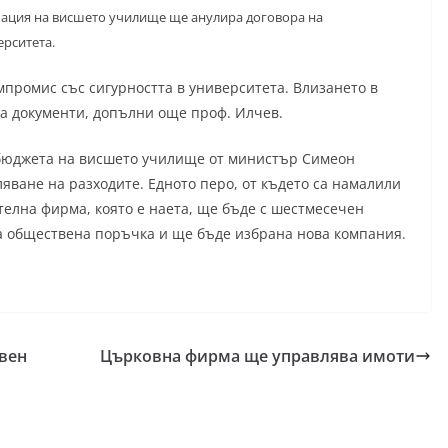
упация на висшето училище ще анулира договора на
ерситета.
мпромис със сигурността в университета. Влизането в
на документи, допълни още проф. Илчев.
 бюджета на висшето училище от министър Симеон
ляване на разходите. Едното перо, от където са намалили
ителна фирма, която е наета, ще бъде с шестмесечен
а обществена поръчка и ще бъде избрана нова компания.
твен
Църковна фирма ще управлява имоти