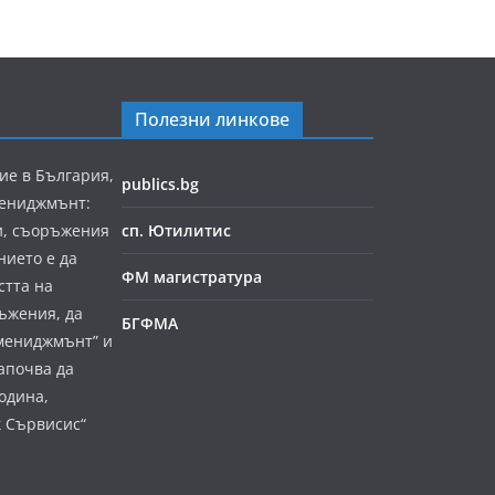
Полезни линкове
ие в България,
publics.bg
мениджмънт:
и, съоръжения
сп. Ютилитис
нието е да
ФМ магистратура
стта на
ъжения, да
БГФМА
мениджмънт” и
апочва да
година,
к Сървисис“