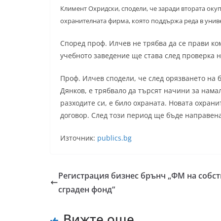
Климент Охридски, сподели, че заради втората ок
охранителната фирма, която поддържа реда в унив
Според проф. Илчев не трябва да се прави ко
учебното заведение ще става след проверка 
Проф. Илчев сподели, че след орязването на
Дянков, е трябвало да търсят начини за нама
разходите си, е било охраната. Новата охран
договор. След този период ще бъде направен
Източник:
publics.bg
Регистрация бизнес брънч „ФМ на собс
сграден фонд“
Вижте още