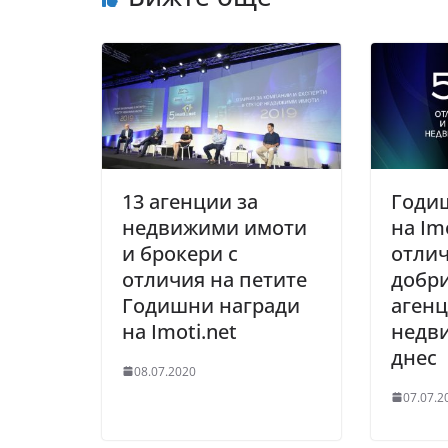
13 агенции за
Годи
недвижими имоти
на Im
и брокери с
отлич
отличия на петите
добри
Годишни награди
агенц
на Imoti.net
недв
днес
08.07.2020
07.07.2