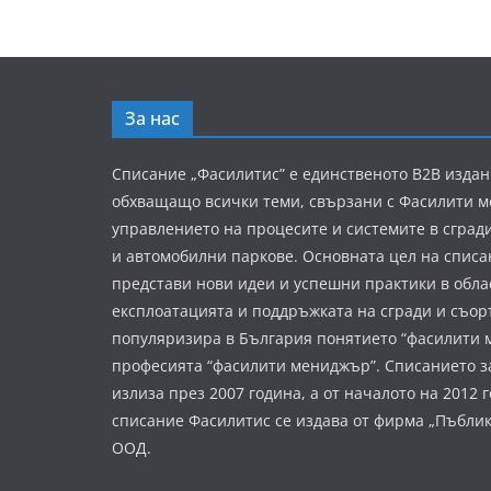
За нас
Списание „Фасилитис” е единственото B2B издан
обхващащо всички теми, свързани с Фасилити 
управлението на процесите и системите в сград
и автомобилни паркове. Основната цел на списа
представи нови идеи и успешни практики в обла
експлоатацията и поддръжката на сгради и съор
популяризира в България понятието “фасилити 
професията “фасилити мениджър”. Списанието з
излиза през 2007 година, а от началото на 2012 
списание Фасилитис се издава от фирма „Пъбли
ООД.