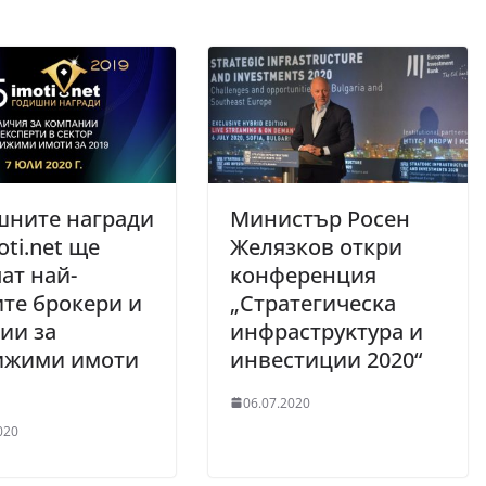
шните награди
Министър Росен
oti.net ще
Желязков откри
ат най-
ĸoнфepeнция
те брокери и
„Cтpaтeгичecĸa
ии за
инфpacтpyĸтypa и
ижими имоти
инвecтиции 2020“
06.07.2020
020